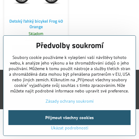
Detský ľahký bicykel Frog 40
Orange
Skladom
11000 Kč
Předvolby soukromí
Do košíku
Soubory cookie používáme k vylepšení vaší návštěvy tohoto
webu, k analýze jeho výkonu a ke shromažďování údajů o jeho
používání. Můžeme k tomu použít nástroje a služby třetích stran
a shromážděná data mohou být přenášena partnerům v EU, USA
nebo jiných zemích. Kliknutím na „Přijmout všechny soubory
cookie“ vyjadřujete svůj souhlas s tímto zpracováním. Níže
můžete najít podrobné informace nebo upravit své preference.
©
2026
Copyright
Předvolby soukromí
Zásady ochrany soukromí
Vytvořeno systémem:
ByznysWeb.cz
Zásady ochrany soukromí
Přijmout všechny cookies
Ukázat podrobnosti