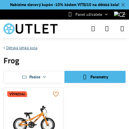
✕
Nabízíme slevový kupón -10% kódem VITEJ10 na
dětská kola!
Panel uživatele
Dětská lehká kola
Frog
Pozice
Parametry
VÝPREDAJ