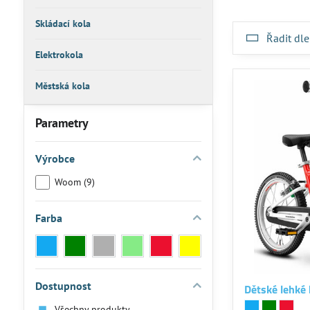
Skládací kola
Řadit dle
Elektrokola
Městská kola
Parametry
Výrobce
Woom (9)
Farba
Blue
Green
Grey
Mint
Red
Yellow
(6)
(5)
(1)
(1)
(3)
(1)
Dostupnost
Dětské lehké
Dětské lehké kolo
Blue
Dětské lehké
Green
Dětské l
Red
Všechny produkty