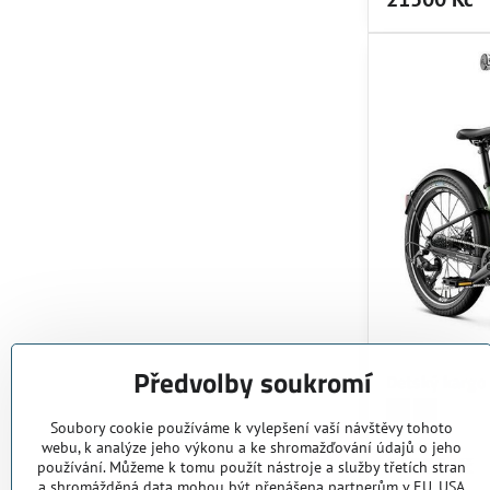
Předvolby soukromí
Detský karg
Detský kargo bicy
Blue
Detský kargo
Green
Soubory cookie používáme k vylepšení vaší návštěvy tohoto
Skladom
webu, k analýze jeho výkonu a ke shromažďování údajů o jeho
21000 Kč
používání. Můžeme k tomu použít nástroje a služby třetích stran
a shromážděná data mohou být přenášena partnerům v EU, USA