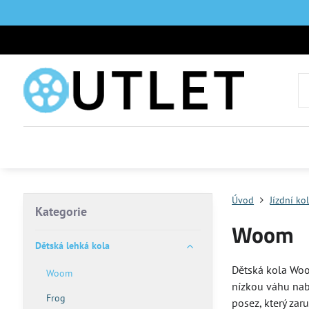
Úvod
Jízdní ko
Kategorie
Woom
Dětská lehká kola
Dětská kola Woom
Woom
nízkou váhu nab
Frog
posez, který zar