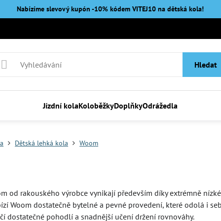
Nabízíme slevový kupón -10% kódem VITEJ10 na
dětská kola!
Hledat
Jízdní kola
Koloběžky
Doplňky
Odrážedla
la
Dětská lehká kola
Woom
 od rakouského výrobce vynikají především díky extrémně nízké vá
ízí Woom dostatečně bytelné a pevné provedení, které odolá i se
učí dostatečné pohodlí a snadnější učení držení rovnováhy.