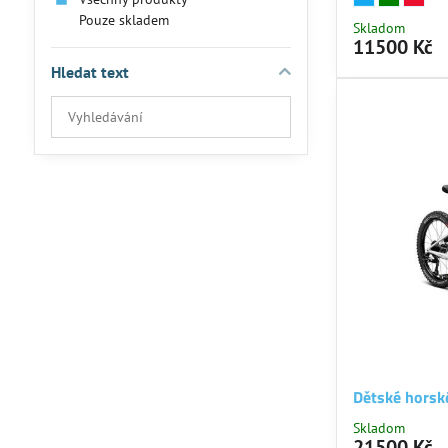
Pouze skladem
Skladom
11500 Kč
Hledat text
Prohledat
výsledky
filtru
fulltextem
Dětské hors
Skladom
21500 Kč