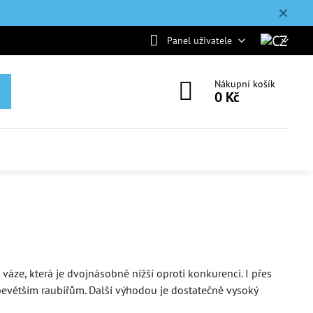
✕
Panel uživatele
Nákupní košík
0 Kč
ze, která je dvojnásobně nižší oproti konkurenci. I přes
bevětším raubířům. Další výhodou je dostatečně vysoký