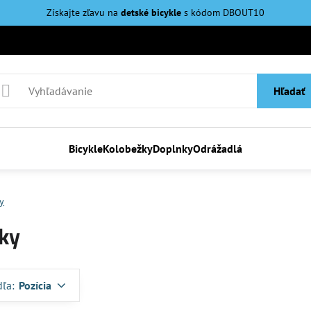
Získajte zľavu na
detské bicykle
s kódom DBOUT10
Hľadať
Bicykle
Kolobežky
Doplnky
Odrážadlá
y
ky
dľa:
Pozícia