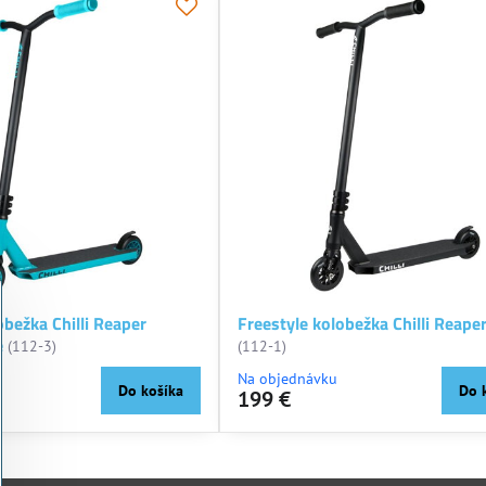
obežka Chilli Reaper
Freestyle kolobežka Chilli Reape
e
(112-3)
(112-1)
Na objednávku
Do košíka
Do 
199 €