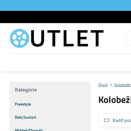
Úvod
Kolobežk
Kategórie
Kolobež
Freestyle
Deti/Juniori
Radiť po
Mládež/Dospelí