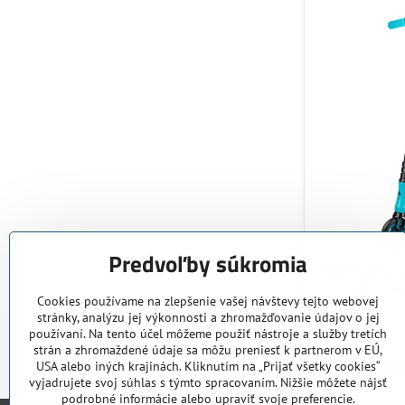
Predvoľby súkromia
Freestyle kol
Ice/Light Blu
Cookies používame na zlepšenie vašej návštevy tejto webovej
Na objednávku
stránky, analýzu jej výkonnosti a zhromažďovanie údajov o jej
199 €
používaní. Na tento účel môžeme použiť nástroje a služby tretích
strán a zhromaždené údaje sa môžu preniesť k partnerom v EÚ,
USA alebo iných krajinách. Kliknutím na „Prijať všetky cookies“
vyjadrujete svoj súhlas s týmto spracovaním. Nižšie môžete nájsť
podrobné informácie alebo upraviť svoje preferencie.