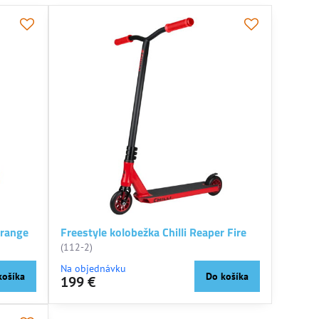
Orange
Freestyle kolobežka Chilli Reaper Fire
(112-2)
Na objednávku
košíka
Do košíka
199 €