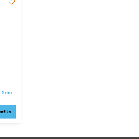
r Grim
košíka