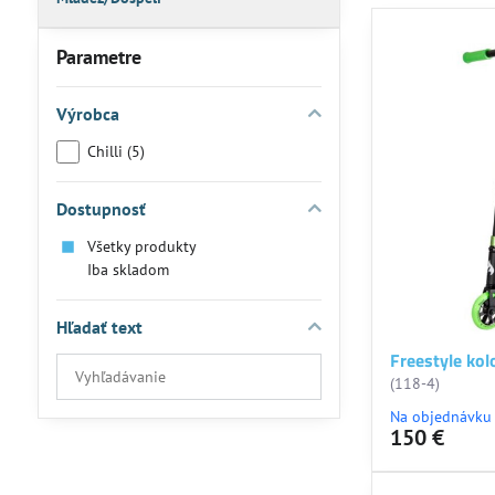
Parametre
Výrobca
Chilli (5)
Dostupnosť
Všetky produkty
Iba skladom
Hľadať text
Freestyle kol
Prehľadať
(118-4)
výsledky
Na objednávku
filtra
150 €
fulltextom