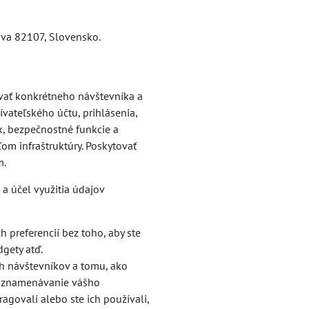
ava 82107, Slovensko.
vať konkrétneho návštevníka a
ateľského účtu, prihlásenia,
k, bezpečnostné funkcie a
om infraštruktúry. Poskytovať
m.
a účel využitia údajov
h preferencií bez toho, aby ste
dgety atď.
h návštevníkov a tomu, ako
 zaznamenávanie vášho
agovali alebo ste ich používali,