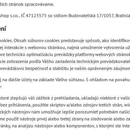
šich stránok spracovávame.
hop s.r.o., IČ 47123575 so sídlom Budovateľská 17/1057, Bratisl
ení
okies. Obsah súborov cookies predstavuje spôsob, ako identifiko
 interakcie s webovou stránkou, najmä umožnenie vytvorenia užív
pre technickú optimalizáciu prevádzky platformy webových stráno
cie zobrazenia podľa Vášho zariadenia technickým prevádzkovateľ
o prevádzkovú bezpečnosť a stabilitu je naším oprávneným záujmo
 na ďalšie účely na základe Vášho súhlasu. S ohľadom na povahu 
:
oré zlepšujú váš zážitok z prehliadania, ukladajú niektoré z vašic
ez prihlásenia, použitie skriptov a/alebo zdrojov tretích strán, wi
ických nástrojov nám umožňuje lepšie porozumieť potrebám našic
e použiť nástroje prvej alebo tretej strany na sledovanie alebo
ánky, na analýzu nástrojov alebo komponentov, s ktorými ste inter