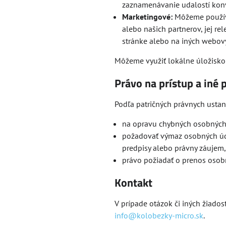
zaznamenávanie udalostí konv
Marketingové:
Môžeme používať
alebo našich partnerov, jej re
stránke alebo na iných webov
Môžeme využiť lokálne úložisko
Právo na prístup a iné 
Podľa patričných právnych usta
na opravu chybných osobných
požadovať výmaz osobných úda
predpisy alebo právny záujem,
právo požiadať o prenos osob
Kontakt
V prípade otázok či iných žiado
info@kolobezky-micro.sk
.