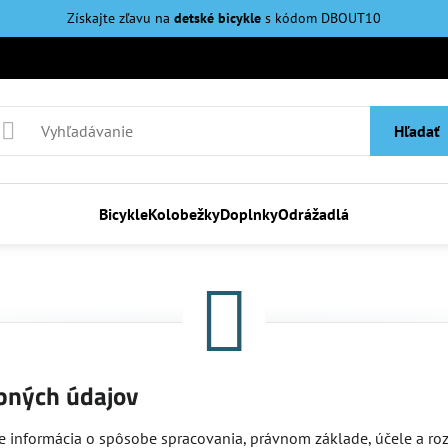
Získajte zľavu na
detské bicykle
s kódom DBOUT10
Hľadať
Bicykle
Kolobežky
Doplnky
Odrážadlá
bných údajov
je informácia o spôsobe spracovania, právnom základe, účele a roz