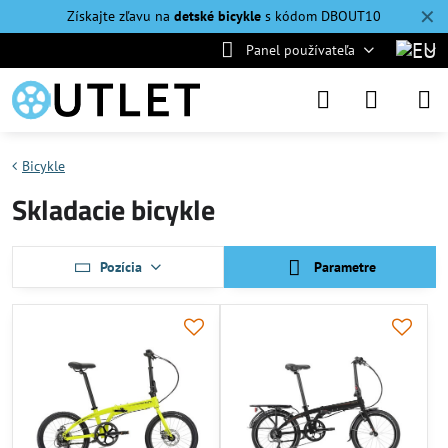
✕
Získajte zľavu na
detské bicykle
s kódom DBOUT10
Panel používateľa
Bicykle
Skladacie bicykle
Pozícia
Parametre