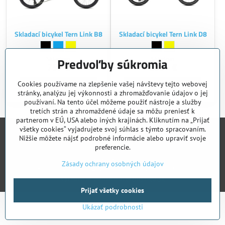
Skladací bicykel Tern Link B8
Skladací bicykel Tern Link D8
Skladací bicykel Tern Link B8 - Farba:
Black
Skladací bicykel Tern Link B8 - Farba:
Blue
Skladací bicykel Tern Link B8 - Farba:
Yellow
Skladací bicykel Tern Link 
Black
Skladací bicykel Tern 
Yellow
Skladom
Skladom
Predvoľby súkromia
759 €
1039 €
Cookies používame na zlepšenie vašej návštevy tejto webovej
Zobraziť
Zobraziť
stránky, analýzu jej výkonnosti a zhromažďovanie údajov o jej
používaní. Na tento účel môžeme použiť nástroje a služby
tretích strán a zhromaždené údaje sa môžu preniesť k
partnerom v EÚ, USA alebo iných krajinách. Kliknutím na „Prijať
všetky cookies“ vyjadrujete svoj súhlas s týmto spracovaním.
Nižšie môžete nájsť podrobné informácie alebo upraviť svoje
preferencie.
©
2026
Copyright
Zásady ochrany osobných údajov
Predvoľby súkromia
Zásady ochrany osobných údajov
Vytvorené pomocou:
BiznisWeb.sk
Prijať všetky cookies
Ukázať podrobnosti