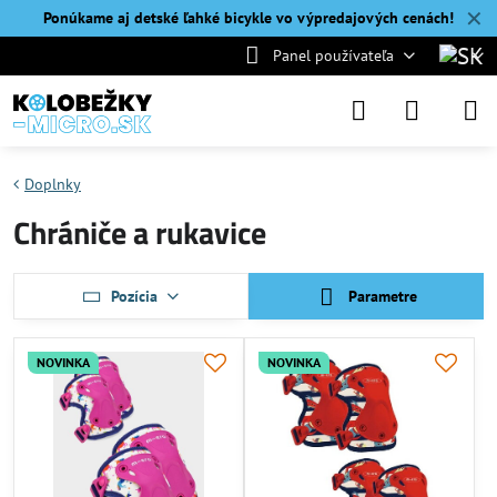
✕
Ponúkame aj detské ľahké bicykle vo výpredajových cenách!
Panel používateľa
Doplnky
Chrániče a rukavice
Pozícia
Parametre
NOVINKA
NOVINKA