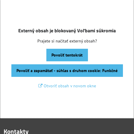
Externý obsah je blokovaný Voľbami súkromia
Prajete si načítať externý obsah?
Povoliť tentokrát
Povoliť a zapamätať - súhlas s druhom cookie: Funkčné
Otvoriť obsah v novom okne
Kontakty