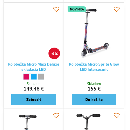
NOVINKA
6%
Kolobežka Micro Maxi Deluxe
Kolobežka Micro Sprite Glow
skladacia LED
LED Intercosmic
Kolobežka Micro Maxi Deluxe skladacia LED - Farba:
Berry Red
Kolobežka Micro Maxi Deluxe skladacia LED - Farba:
Blue
Kolobežka Micro Maxi Deluxe skladacia LED - Farba:
Grey
Skladom
Skladom
149,46 €
155 €
Zobraziť
Do košíka