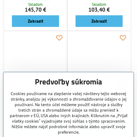
Skladom
Skladom
145,70 €
103,40 €
Zobraziť
Zobraziť
Predvoľby súkromia
6%
6%
Cookies používame na zlepšenie vašej návštevy tejto webovej
Kolobežka Micro Cruiser
Kolobežka Micro Cruiser LED
stránky, analýzu jej výkonnosti a zhromažďovanie údajov o jej
Kolobežka Micro Cruiser - Farba:
Aqua
Kolobežka Micro Cruiser - Farba:
Purple
Kolobežka Micro Cruiser LED - Fa
Berry Red
Kolobežka Micro Cruiser LED
Blue
Kolobežka Micro Cruise
Frosty Blue
Kolobežka Micro C
Pink
používaní. Na tento účel môžeme použiť nástroje a služby
tretích strán a zhromaždené údaje sa môžu preniesť k
Skladom
Skladom
155,10 €
159,80 €
partnerom v EÚ, USA alebo iných krajinách. Kliknutím na „Prijať
všetky cookies“ vyjadrujete svoj súhlas s týmto spracovaním.
Nižšie môžete nájsť podrobné informácie alebo upraviť svoje
Zobraziť
Zobraziť
preferencie.