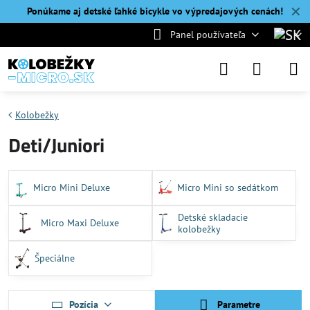
✕
Ponúkame aj detské ľahké bicykle vo výpredajových cenách!
Panel používateľa
Kolobežky
Deti/Juniori
Micro Mini Deluxe
Micro Mini so sedátkom
Detské skladacie
Micro Maxi Deluxe
kolobežky
Špeciálne
Pozícia
Parametre