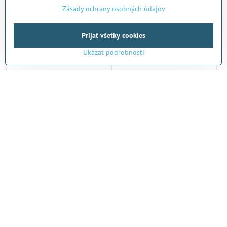
Zásady ochrany osobných údajov
Prijať všetky cookies
Ukázať podrobnosti
Kolobežka Micro Cruiser LED
Detské vozítko Micro Trike
Neochrome
Deluxe Pink
Na objednávku (dodanie do 10
Skladom
dní)
189 €
99 €
Do košíka
Do košíka
Ďalšie produkty