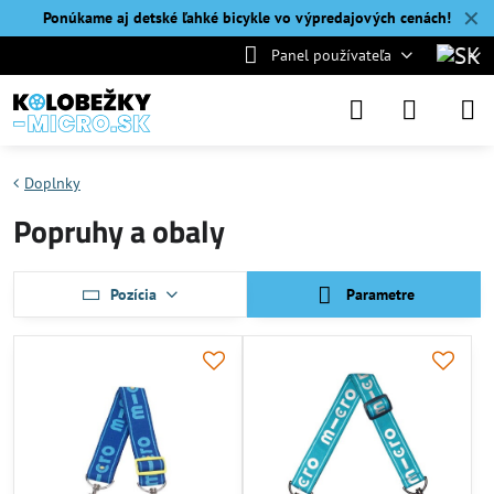
✕
Ponúkame aj detské ľahké bicykle vo výpredajových cenách!
Panel používateľa
Doplnky
Popruhy a obaly
Pozícia
Parametre