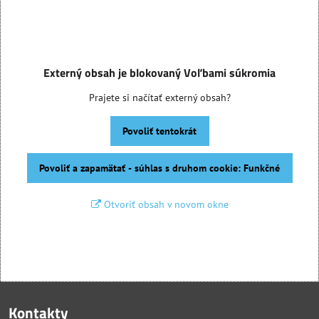
Externý obsah je blokovaný Voľbami súkromia
Prajete si načítať externý obsah?
Povoliť tentokrát
Povoliť a zapamätať - súhlas s druhom cookie: Funkčné
Otvoriť obsah v novom okne
Kontakty