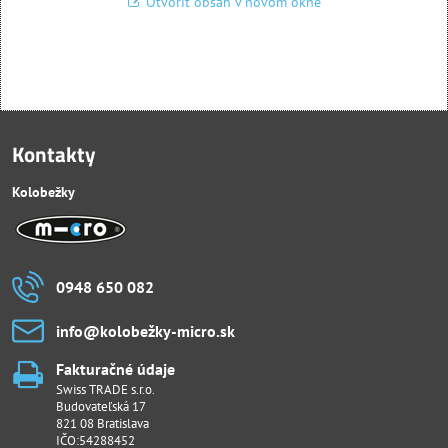
Otvoriť obsah v novom okne
Kontakty
Kolobežky
0948 650 082
info​@kolobežky-micro​.sk
Fakturačné údaje
Swiss TRADE s.r.o.
Budovateľská 17
821 08 Bratislava
IČO:54288452