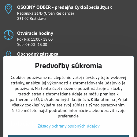
OSOBNÝ ODBER - predajňa Cyklošpeciality​.sk
Račianska 26/D (Urban Residence)
831 02 Bratislava
Otváracie hodiny
Po - Pia: 11:00 - 18:00
Sob: 09:00 - 13:00
Obchodný zástupca
Ján Penthor
Predvoľby súkromia
Všetko k nákupu
Cookies používame na zlepšenie vašej návštevy tejto webovej
stránky, analýzu jej výkonnosti a zhromažďovanie údajov o jej
Chcete vidieť naše novinky ako prví?
používaní. Na tento účel môžeme použiť nástroje a služby
Sledujte nás
tretích strán a zhromaždené údaje sa môžu preniesť k
partnerom v EÚ, USA alebo iných krajinách. Kliknutím na „Prijať
všetky cookies“ vyjadrujete svoj súhlas s týmto spracovaním.
Facebook
Instagram
Nižšie môžete nájsť podrobné informácie alebo upraviť svoje
preferencie.
Skladacie kolobežky
Zásady ochrany osobných údajov