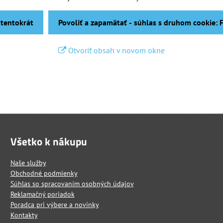
 tentokrát
Povoliť a zapamätať - súhlas s druhom cookie:
Otvoriť obsah v novom okne
Všetko k nákupu
Naše služby
Obchodné podmienky
Súhlas so spracovaním osobných údajov
Reklamačný poriadok
Poradca pri výbere a novinky
Kontakty