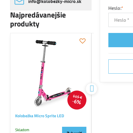
info​@kolobezky-micro​.sk
Heslo:
*
Najpredávanejšie
produkty
NOVINKA
115 €
6%
Kolobežka Micro Sprite LED
Kolobežka Micro Max
Skladom
Skladom