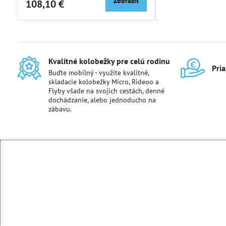
Zobraziť
108,10 €
149,46 €
Kvalitné kolobežky pre celú rodinu
Pri
Buďte mobilný - využite kvalitné,
skladacie kolobežky Micro, Rideoo a
Flyby všade na svojich cestách, denné
dochádzanie, alebo jednoducho na
zábavu.