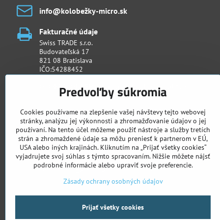
info​@kolobežky-micro​.sk
Fakturačné údaje
Swiss TRADE s.r.o.
Budovateľská 17
821 08 Bratislava
IČO:54288452
OSOBNÝ ODBER - predajňa Cyklošpeciality​.sk
Predvoľby súkromia
Račianska 26/D (Urban Residence)
831 02 Bratislava
Cookies používame na zlepšenie vašej návštevy tejto webovej
stránky, analýzu jej výkonnosti a zhromažďovanie údajov o jej
používaní. Na tento účel môžeme použiť nástroje a služby tretích
Otváracie hodiny
strán a zhromaždené údaje sa môžu preniesť k partnerom v EÚ,
Po - Pia: 11:00 - 18:00
USA alebo iných krajinách. Kliknutím na „Prijať všetky cookies“
Sob: 09:00 - 13:00
vyjadrujete svoj súhlas s týmto spracovaním. Nižšie môžete nájsť
podrobné informácie alebo upraviť svoje preferencie.
Obchodný zástupca
Ján Penthor
Zásady ochrany osobných údajov
Prijať všetky cookies