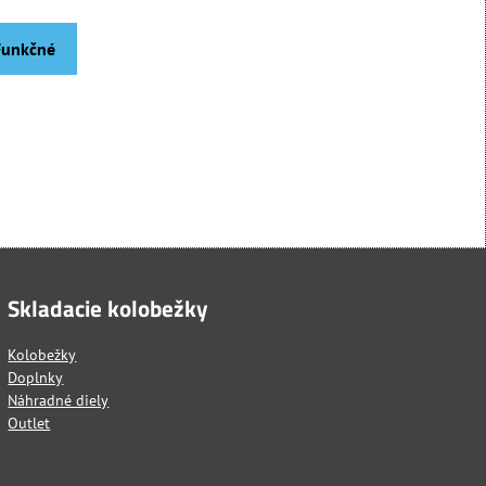
 Funkčné
Skladacie kolobežky
Kolobežky
Doplnky
Náhradné diely
Outlet