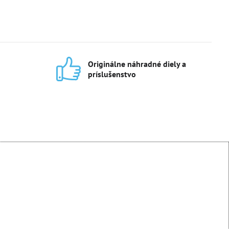
Zobraziť
Do k
9,80 €
230,30 €
Originálne náhradné diely a
príslušenstvo