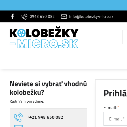
0948 650 082
info@kolobežky-micro.sk
Neviete si vybrať vhodnú
Prihl
kolobežku?
Radi Vám poradíme:
E-mail:
*
+421 948 650 082