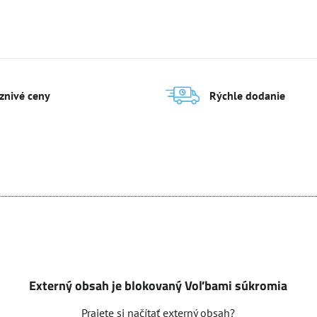
Zobraziť
Zobraziť
145,70 €
15
aznivé ceny
Rýchle dodanie
Externý obsah je blokovaný Voľbami súkromia
Prajete si načítať externý obsah?