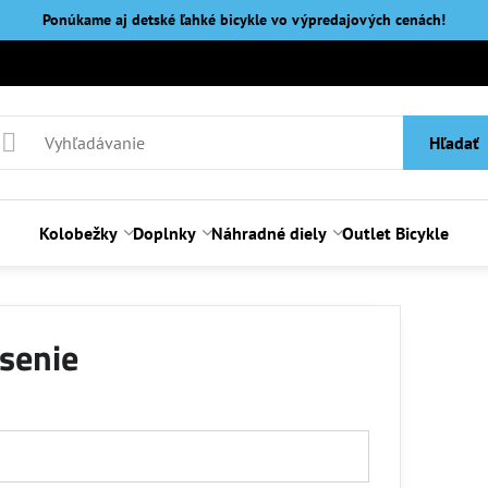
Ponúkame aj detské ľahké bicykle vo výpredajových cenách!
Hľadať
Kolobežky
Doplnky
Náhradné diely
Outlet Bicykle
ásenie