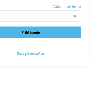
Zabudnuté heslo
Prihlásenie
NOVINKA
Zaregistrovať sa
159 €
155 €
6%
6%
i Deluxe Pro LED
Kolobežka Micro Sprite Suspension
Kol
Skladom
Skl