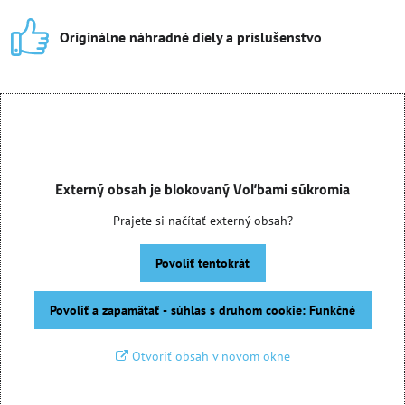
Originálne náhradné diely a príslušenstvo
Externý obsah je blokovaný Voľbami súkromia
Prajete si načítať externý obsah?
Povoliť tentokrát
Povoliť a zapamätať - súhlas s druhom cookie: Funkčné
Otvoriť obsah v novom okne