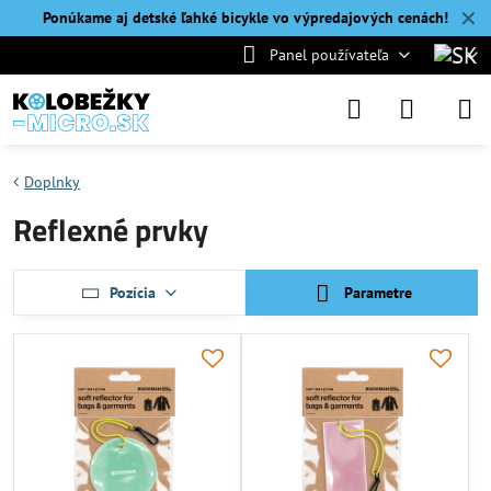
✕
Ponúkame aj detské ľahké bicykle vo výpredajových cenách!
Panel používateľa
Doplnky
Reflexné prvky
Pozícia
Parametre