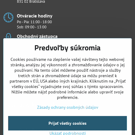
831 02 Bratislava
Otváracie hodiny
Po - Pia: 11:00 - 18:00
Sob: 09:00 - 13:00
Obchodný zástupca
Ján Penthor
Predvoľby súkromia
Všetko k nákupu
Cookies používame na zlepšenie vašej návštevy tejto webovej
stránky, analýzu jej výkonnosti a zhromažďovanie údajov o jej
Chcete vidieť naše novinky ako prví?
používaní. Na tento účel môžeme použiť nástroje a služby
Sledujte nás
tretích strán a zhromaždené údaje sa môžu preniesť k
partnerom v EÚ, USA alebo iných krajinách. Kliknutím na „Prijať
všetky cookies“ vyjadrujete svoj súhlas s týmto spracovaním.
Facebook
Instagram
Nižšie môžete nájsť podrobné informácie alebo upraviť svoje
preferencie.
Skladacie kolobežky
Zásady ochrany osobných údajov
Prijať všetky cookies
©
2026
Copyright
Predvoľby súkromia
Zásady ochrany osobných údajov
Ukázať podrobnosti