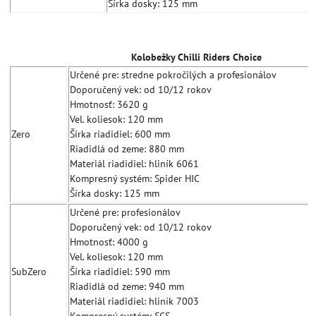
Šírka dosky: 125 mm
Kolobežky Chilli Riders Choice
Určené pre: stredne pokročilých a profesionálov
Doporučený vek: od 10/12 rokov
Hmotnosť: 3620 g
Vel. koliesok: 120 mm
Zero
Šírka riadidiel: 600 mm
Riadidlá od zeme: 880 mm
Materiál riadidiel: hliník 6061
Kompresný systém: Spider HIC
Šírka dosky: 125 mm
Určené pre: profesionálov
Doporučený vek: od 10/12 rokov
Hmotnosť: 4000 g
Vel. koliesok: 120 mm
SubZero
Šírka riadidiel: 590 mm
Riadidlá od zeme: 940 mm
Materiál riadidiel: hliník 7003