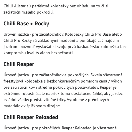
Chilli Allstar sú perfektné kolobežky bez ohľadu na to či si
začiatočním,alebo pokročilí.
Chilli Base + Rocky
Úroveň jazdca - pre začiatočníkov. Kolobežky Chilli Pro Base alebo
Chilli Pro Rocky sú základnými modelmi a ponúkajú začínajúcim
jazdcom možnosť vyskúšať si svoju prvú kaskadérsku kolobežku bez
kompromisu kvality alebo bezpečnosti.
Chilli Reaper
Úroveň jazdca - pre začiatočníkov a pokročilých. Skvelá všestranná
freestylová kolobežka s bezkonkurenčným pomerom cena / výkon
pre začiatočníkov i stredne pokročilých používateľov. Reaper je
extrémne robustná, ale napriek tomu dostatočne ľahké, aby jazdec
zvládol všetky predstaviteľné triky. Vyrobené z prémiových
materiálov v špičkovom dizajne.
Chilli Reaper Reloaded
Úroveň jazdca - pre pokročilých. Reaper Reloaded je všestranná