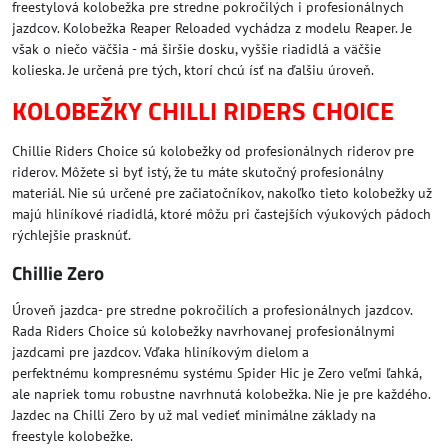
freestylová kolobežka pre stredne pokročilých i profesionálnych
jazdcov. Kolobežka Reaper Reloaded vychádza z modelu Reaper. Je
však o niečo väčšia - má širšie dosku, vyššie riadidlá a väčšie
kolieska. Je určená pre tých, ktorí chcú ísť na ďalšiu úroveň.
KOLOBEŽKY CHILLI RIDERS CHOICE
Chillie Riders Choice sú kolobežky od profesionálnych riderov pre
riderov. Môžete si byť istý, že tu máte skutočný profesionálny
materiál. Nie sú určené pre začiatočníkov, nakoľko tieto kolobežky už
majú hliníkové riadidlá, ktoré môžu pri častejších výukových pádoch
rýchlejšie prasknúť.
Chillie Zero
Úroveň jazdca- pre stredne pokročilích a profesionálnych jazdcov.
Rada Riders Choice sú kolobežky navrhovanej profesionálnymi
jazdcami pre jazdcov. Vďaka hliníkovým dielom a
perfektnému kompresnému systému Spider Hic je Zero veľmi ľahká,
ale napriek tomu robustne navrhnutá kolobežka. Nie je pre každého.
Jazdec na Chilli Zero by už mal vedieť minimálne základy na
freestyle kolobežke.