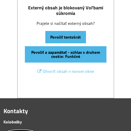
Externý obsah je blokovaný Voľbami
súkromia
Prajete si načítať externý obsah?
Povoliť tentokrát
Povoliť a zapamätať - súhlas s druhom
cookie: Funkčné
Otvoriť obsah v novom okne
Kontakty
Kolobežky