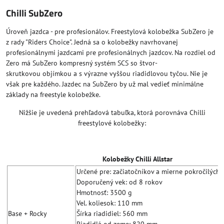
Chilli SubZero
Úroveň jazdca - pre profesionálov. Freestylová kolobežka SubZero je
z rady "Riders Choice". Jedná sa o kolobežky navrhovanej
profesionálnymi jazdcami pre profesionálnych jazdcov. Na rozdiel od
Zero má SubZero kompresný systém SCS so štvor-
skrutkovou objímkou a s výrazne vyššou riadidlovou tyčou. Nie je
však pre každého. Jazdec na SubZero by už mal vedieť minimálne
základy na freestyle kolobežke.
Nižšie je uvedená prehľadová tabuľka, ktorá porovnáva Chilli
freestylové kolobežky:
Kolobežky Chilli Allstar
Určené pre: začiatočníkov a mierne pokročilých
Doporučený vek: od 8 rokov
Hmotnosť: 3500 g
Vel. koliesok: 110 mm
Base + Rocky
Šírka riadidiel: 560 mm