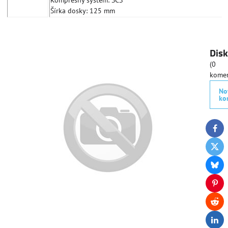
Kompresný systém: SCS
Šírka dosky: 125 mm
Disk
(0
komen
No
ko
Fac
Twit
Blue
Pint
Redd
Link