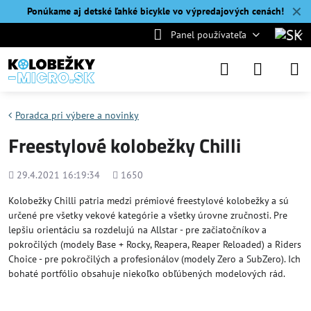
✕
Ponúkame aj detské ľahké bicykle vo výpredajových cenách!
Panel používateľa
Poradca pri výbere a novinky
Freestylové kolobežky Chilli
Pridané
Počet
29.4.2021 16:19:34
1650
zobrazení
Kolobežky Chilli patria medzi prémiové freestylové kolobežky a sú
určené pre všetky vekové kategórie a všetky úrovne zručnosti. Pre
lepšiu orientáciu sa rozdelujú na Allstar - pre začiatočníkov a
pokročilých (modely Base + Rocky, Reapera, Reaper Reloaded) a Riders
Choice - pre pokročilých a profesionálov (modely Zero a SubZero). Ich
bohaté portfólio obsahuje niekoľko obľúbených modelových rád.