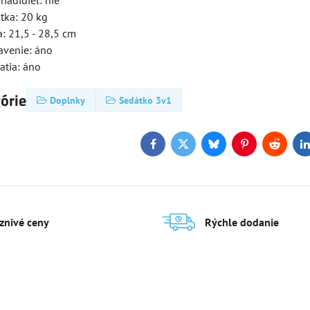
riadidiel: nie
tka: 20 kg
159 €
155 €
6%
6%
: 21,5 - 28,5 cm
avenie: áno
i Deluxe Pro LED
Kolobežka Micro Sprite Suspension
Kol
atia: áno
górie
Skladom
Skl
Doplnky
Sedátko 3v1
Zobraziť
Zobraziť
145,70 €
15
Facebook
Twitter
Bluesky
Pinterest
Reddit
L
aznivé ceny
Rýchle dodanie