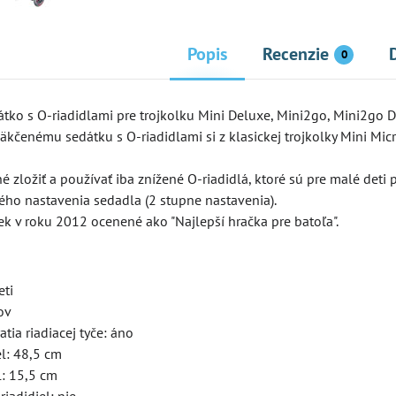
Popis
Recenzie
0
tko s O-riadidlami pre trojkolku Mini Deluxe, Mini2go, Mini2go D
čenému sedátku s O-riadidlami si z klasickej trojkolky Mini Micr
 zložiť a používať iba znížené O-riadidlá, ktoré sú pre malé deti p
ho nastavenia sedadla (2 stupne nastavenia).
ek v roku 2012 ocenené ako "Najlepší hračka pre batoľa".
NOVINKA
eti
ov
tia riadiacej tyče: áno
el: 48,5 cm
l: 15,5 cm