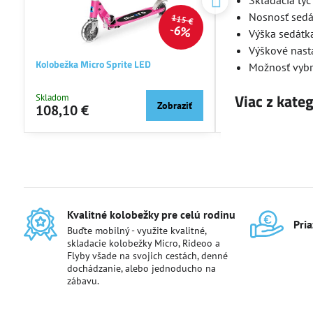
Skladacia tyč 
Nosnosť sedá
115 €
6%
Výška sedátka
Výškové nast
Kolobežka Micro Sprite LED
Kolobežka Micro Max
Možnosť vybr
Viac z kate
Skladom
Skladom
Zobraziť
108,10 €
149,46 €
Kvalitné kolobežky pre celú rodinu
Pri
Buďte mobilný - využite kvalitné,
skladacie kolobežky Micro, Rideoo a
Flyby všade na svojich cestách, denné
dochádzanie, alebo jednoducho na
zábavu.