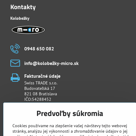
Kontakty
Kolobežky
0948 650 082
info​@kolobežky-micro​.sk
Fakturačné údaje
Swiss TRADE s.r.o.
Budovateľská 17
821 08 Bratislava
IČO:54288452
OSOBNÝ ODBER - predajňa Cyklošpeciality​.sk
Predvoľby súkromia
Račianska 26/D (Urban Residence)
831 02 Bratislava
Cookies používame na zlepšenie vašej návštevy tejto webovej
stránky, analýzu jej výkonnosti a zhromažďovanie údajov o jej