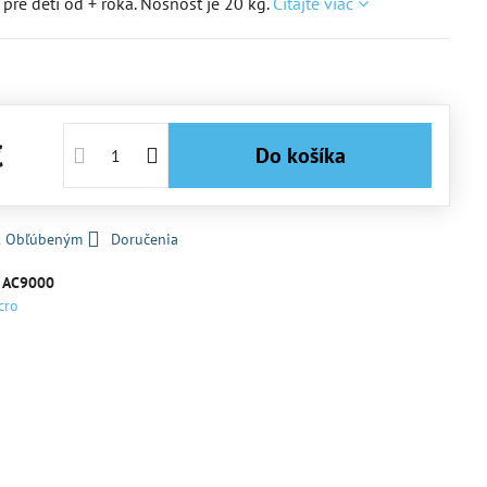
pre deti od + roka. Nosnosť je 20 kg.
Čítajte viac
€
Do košíka
 k Obľúbeným
Doručenia
:
AC9000
cro