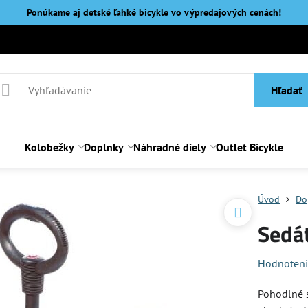
Ponúkame aj detské ľahké bicykle vo výpredajových cenách!
Hľadať
Kolobežky
Doplnky
Náhradné diely
Outlet Bicykle
Úvod
Do
Sedát
Hodnoten
Pohodlné s