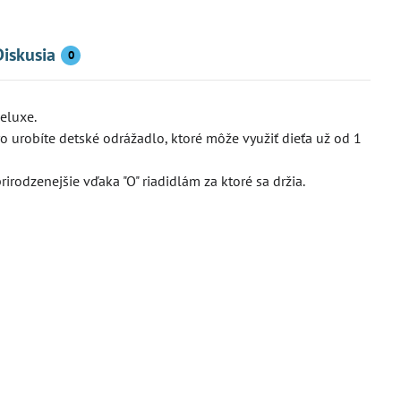
Diskusia
0
eluxe.
o urobíte detské odrážadlo, ktoré môže využiť dieťa už od 1
rirodzenejšie vďaka "O" riadidlám za ktoré sa držia.