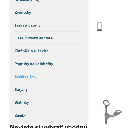
Zvončeky
Tašky a batohy
Fľaše, držiaky na fľaše
Chrániče a rukavice
Popruhy na kolobežky
Sedátko 3v1
Stojany
Blatníky
Zámky
Neviete si vybrať vhodnú