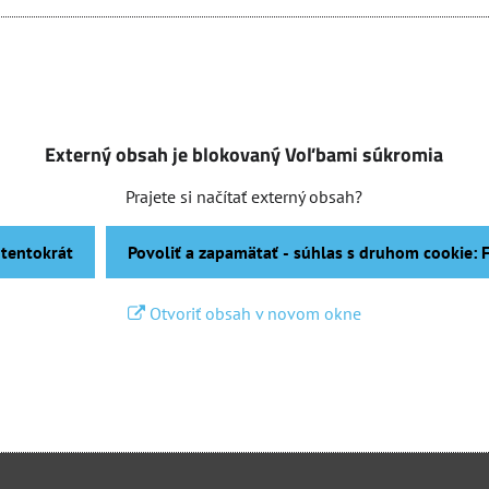
Externý obsah je blokovaný Voľbami súkromia
Prajete si načítať externý obsah?
 tentokrát
Povoliť a zapamätať - súhlas s druhom cookie:
Otvoriť obsah v novom okne