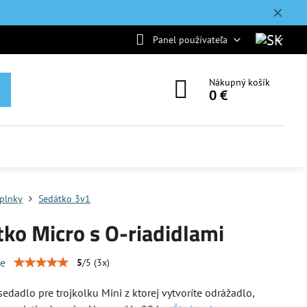
✕
Panel používateľa
Nákupný košík
0 €
plnky
Sedátko 3v1
ko Micro s O-riadidlami
ie
5
/
5
(
3
x)
edadlo pre trojkolku Mini z ktorej vytvoríte odrážadlo,