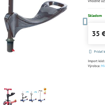
vhodné už 
Skladom
35 
Pridať
Import kód
Výrobca:
Mi