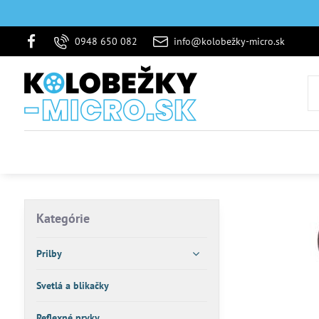
0948 650 082
info@kolobežky-micro.sk
Kategórie
Prilby
Svetlá a blikačky
Reflexné prvky