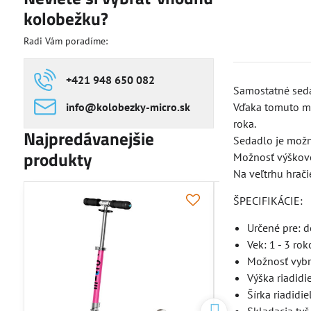
kolobežku?
Radi Vám poradíme:
+421 948 650 082
Samostatné sedá
info​@kolobezky-micro​.sk
Vďaka tomuto mäk
roka.
Najpredávanejšie
Sedadlo je možné
produkty
Možnosť výškové
Na veľtrhu hrači
ŠPECIFIKÁCIE:
NOVINKA
Určené pre: d
Vek: 1 - 3 rok
Možnosť vybra
Výška riadidi
Šírka riadidie