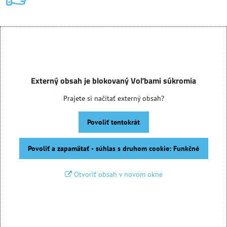
Externý obsah je blokovaný Voľbami súkromia
Prajete si načítať externý obsah?
Povoliť tentokrát
Povoliť a zapamätať - súhlas s druhom cookie: Funkčné
Otvoriť obsah v novom okne