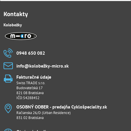
Kontakty
Kolobežky
0948 650 082
info​@kolobežky-micro​.sk
Fakturačné údaje
Swiss TRADE s.r.o.
Budovateľská 17
821 08 Bratislava
IČO:54288452
OSOBNÝ ODBER - predajňa Cyklošpeciality​.sk
Račianska 26/D (Urban Residence)
831 02 Bratislava