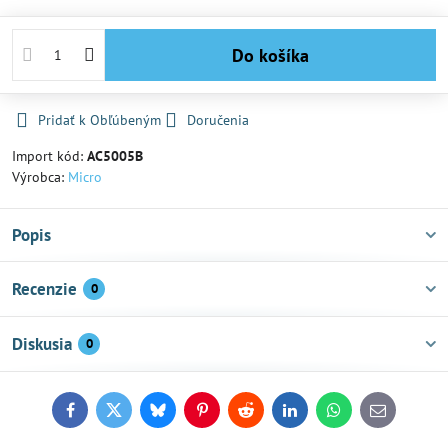
Do košíka
Pridať k Obľúbeným
Doručenia
Import kód:
AC5005B
Výrobca:
Micro
Popis
Recenzie
0
Diskusia
0
Facebook
Twitter
Bluesky
Pinterest
Reddit
LinkedIn
WhatsApp
E-
mail