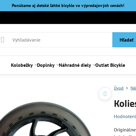
Ponúkame aj detské ľahké bicykle vo výpredajových cenách!
Hľadať
Kolobežky
Doplnky
Náhradné diely
Outlet Bicykle
Úvod
Ná
Koli
Hodnoten
Origináln