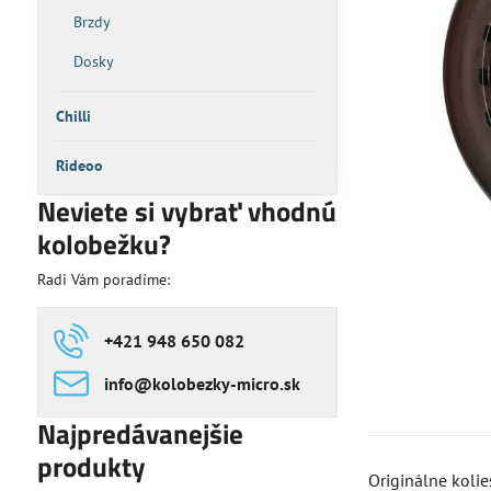
Brzdy
Dosky
Chilli
Rideoo
Neviete si vybrať vhodnú
kolobežku?
Radi Vám poradíme:
+421 948 650 082
info​@kolobezky-micro​.sk
Najpredávanejšie
produkty
Originálne koli