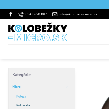
0948 650 082
info@kolobežky-micro.sk
Kategórie
Micro
Kolesá
Rukoväte