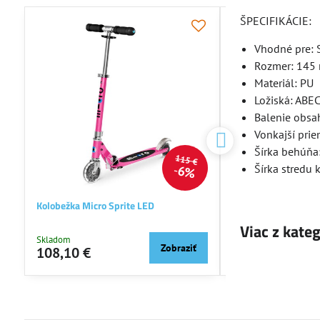
ŠPECIFIKÁCIE:
NOVINKA
Vhodné pre:
Rozmer: 145
Materiál: PU
Ložiská: ABEC
Balenie obsa
Vonkajší pri
Šírka behúň
115 €
Šírka stredu
6%
Kolobežka Micro Sprite LED
Kolobežka Micro Max
Viac z kate
Skladom
Skladom
Zobraziť
108,10 €
149,46 €