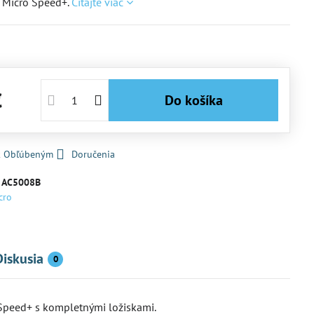
 Micro Speed+.
Čítajte viac
€
Do košíka
 k Obľúbeným
Doručenia
:
AC5008B
cro
Diskusia
0
Speed+ s kompletnými ložiskami.