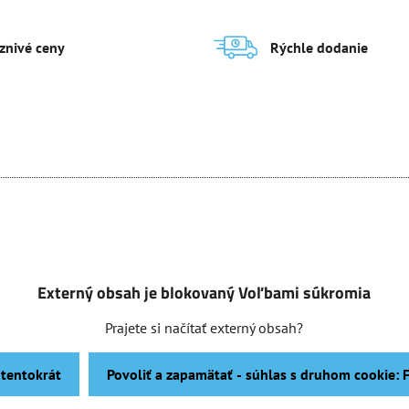
aznivé ceny
Rýchle dodanie
Externý obsah je blokovaný Voľbami súkromia
Prajete si načítať externý obsah?
 tentokrát
Povoliť a zapamätať - súhlas s druhom cookie: