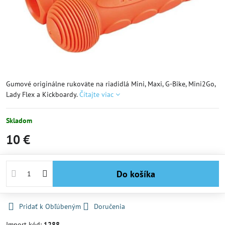
Gumové originálne rukoväte na riadidlá Mini, Maxi, G-Bike, Mini2Go,
Lady Flex a Kickboardy.
Čítajte viac
Skladom
10 €
Do košíka
Pridať k Obľúbeným
Doručenia
Import kód:
1288