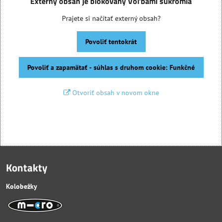
Externý obsah je blokovaný Voľbami súkromia
Prajete si načítať externý obsah?
Povoliť tentokrát
Povoliť a zapamätať - súhlas s druhom cookie: Funkčné
Otvoriť obsah v novom okne
Kontakty
Kolobežky