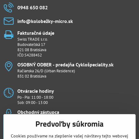
0948 650 082
info​@kolobežky-micro​.sk
Fakturačné údaje
Swiss TRADE s.r.o.
Budovateľská 17
821 08 Bratislava
IČO:54288452
OSOBNÝ ODBER - predajňa Cyklošpeciality​.sk
Račianska 26/D (Urban Residence)
831 02 Bratislava
Otváracie hodiny
Po - Pia: 11:00 - 18:00
Sob: 09:00 - 13:00
Obchodný zástupca
Ján Penthor
Predvoľby súkromia
Všetko k nákupu
Cookies používame na zlepšenie vašej návštevy tejto webovej