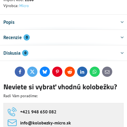
Výrobca:
Micro
Popis
Recenzie
0
Diskusia
0
Facebook
Twitter
Bluesky
Pinterest
Reddit
LinkedIn
WhatsApp
E-
mail
Neviete si vybrať vhodnú kolobežku?
Radi Vám poradíme:
+421 948 650 082
info​@kolobezky-micro​.sk