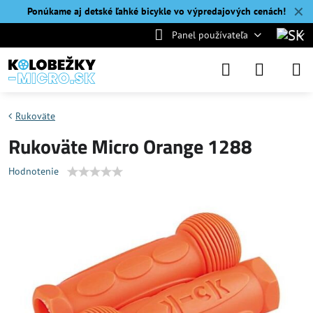
✕
Ponúkame aj detské ľahké bicykle vo výpredajových cenách!
Panel používateľa
Rukoväte
Rukoväte Micro Orange 1288
Hodnotenie