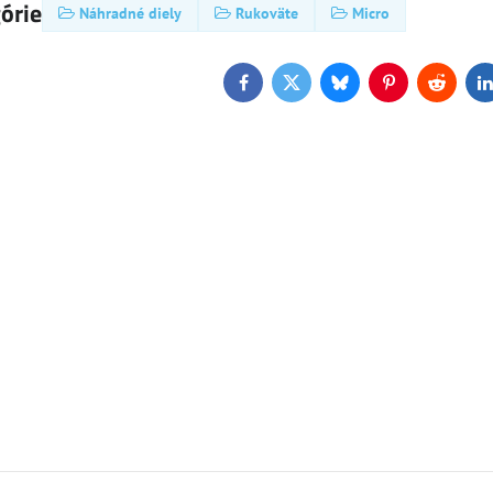
górie
Náhradné diely
Rukoväte
Micro
NOVINKA
Facebook
Twitter
Bluesky
Pinterest
Reddit
L
159 €
155 €
6%
6%
i Deluxe Pro LED
Kolobežka Micro Sprite Suspension
Kol
Skladom
Skl
Zobraziť
Zobraziť
145,70 €
15