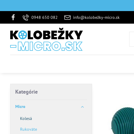
0948 650 082
info@kolobežky-micro.sk
Kategórie
Micro
Kolesá
Rukoväte