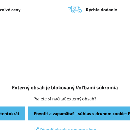
aznivé ceny
Rýchle dodanie
Externý obsah je blokovaný Voľbami súkromia
Prajete si načítať externý obsah?
 tentokrát
Povoliť a zapamätať - súhlas s druhom cookie:
Otvoriť obsah v novom okne