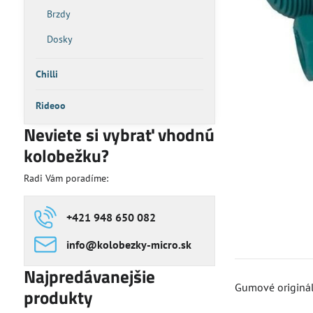
Brzdy
Dosky
Chilli
Rideoo
Neviete si vybrať vhodnú
kolobežku?
Radi Vám poradíme:
+421 948 650 082
info​@kolobezky-micro​.sk
Najpredávanejšie
Gumové origináln
produkty