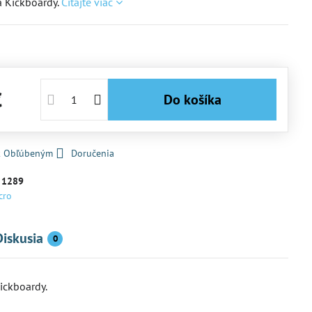
a Kickboardy.
Čítajte viac
€
Do košíka
 k Obľúbeným
Doručenia
:
1289
cro
Diskusia
0
ickboardy.