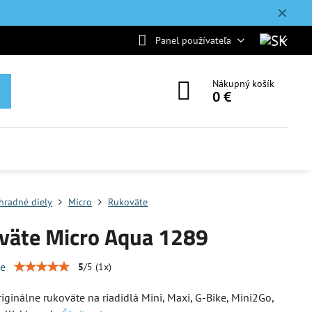
✕
Panel používateľa
Nákupný košík
0 €
hradné diely
Micro
Rukoväte
väte Micro Aqua 1289
ie
5
/
5
(
1
x)
ginálne rukoväte na riadidlá Mini, Maxi, G-Bike, Mini2Go,