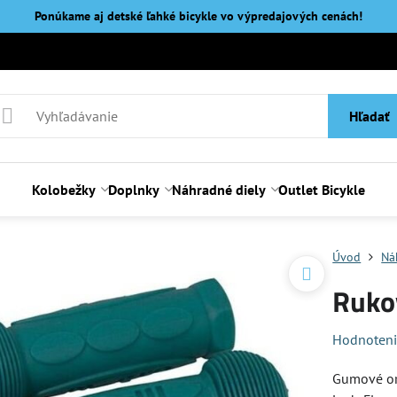
Ponúkame aj detské ľahké bicykle vo výpredajových cenách!
Hľadať
Kolobežky
Doplnky
Náhradné diely
Outlet Bicykle
Úvod
Ná
Ruko
Hodnoten
Gumové ori