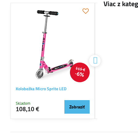
Viac z kate
NOVINKA
115 €
6%
Kolobežka Micro Sprite LED
Kolobežka Micro Max
Skladom
Skladom
Zobraziť
108,10 €
149,46 €