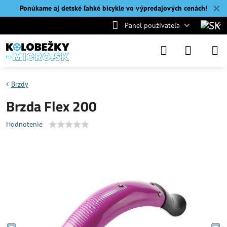
✕
Ponúkame aj detské ľahké bicykle vo výpredajových cenách!
Panel používateľa
Brzdy
Brzda Flex 200
Hodnotenie