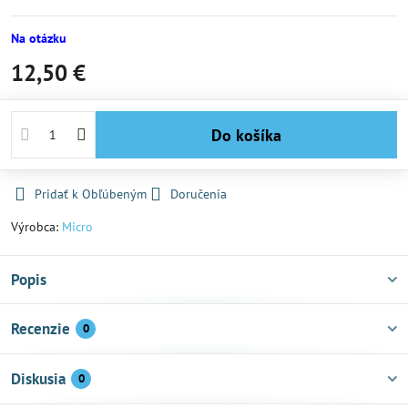
Na otázku
12,50 €
Do košíka
Pridať k Obľúbeným
Doručenia
Výrobca:
Micro
Popis
Recenzie
0
Diskusia
0