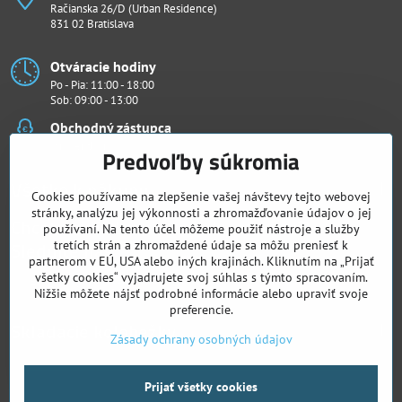
Račianska 26/D (Urban Residence)
831 02 Bratislava
Otváracie hodiny
Po - Pia: 11:00 - 18:00
Sob: 09:00 - 13:00
Obchodný zástupca
Ján Penthor
Predvoľby súkromia
Všetko k nákupu
Cookies používame na zlepšenie vašej návštevy tejto webovej
stránky, analýzu jej výkonnosti a zhromažďovanie údajov o jej
Chcete vidieť naše novinky ako prví?
používaní. Na tento účel môžeme použiť nástroje a služby
Sledujte nás
tretích strán a zhromaždené údaje sa môžu preniesť k
partnerom v EÚ, USA alebo iných krajinách. Kliknutím na „Prijať
všetky cookies“ vyjadrujete svoj súhlas s týmto spracovaním.
Facebook
Instagram
Nižšie môžete nájsť podrobné informácie alebo upraviť svoje
preferencie.
Skladacie kolobežky
Zásady ochrany osobných údajov
©
2026
Copyright
Prijať všetky cookies