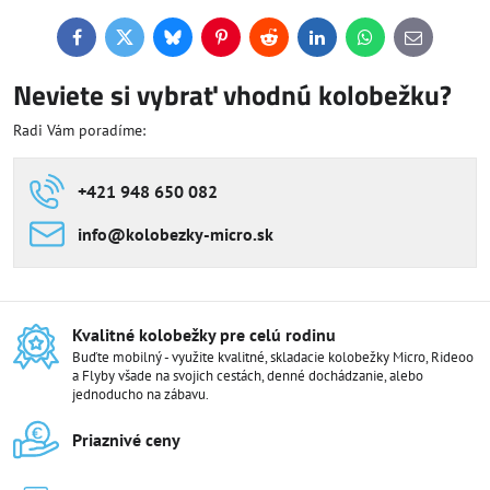
Facebook
Twitter
Bluesky
Pinterest
Reddit
LinkedIn
WhatsApp
E-
mail
Neviete si vybrať vhodnú kolobežku?
Radi Vám poradíme:
+421 948 650 082
info​@kolobezky-micro​.sk
Kvalitné kolobežky pre celú rodinu
Buďte mobilný - využite kvalitné, skladacie kolobežky Micro, Rideoo
a Flyby všade na svojich cestách, denné dochádzanie, alebo
jednoducho na zábavu.
Priaznivé ceny