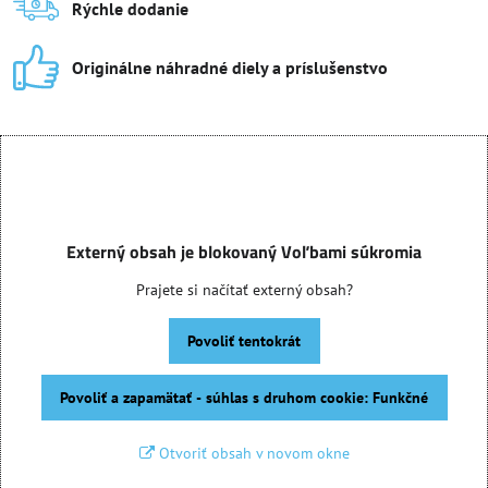
Rýchle dodanie
Originálne náhradné diely a príslušenstvo
Externý obsah je blokovaný Voľbami súkromia
Prajete si načítať externý obsah?
Povoliť tentokrát
Povoliť a zapamätať - súhlas s druhom cookie: Funkčné
Otvoriť obsah v novom okne