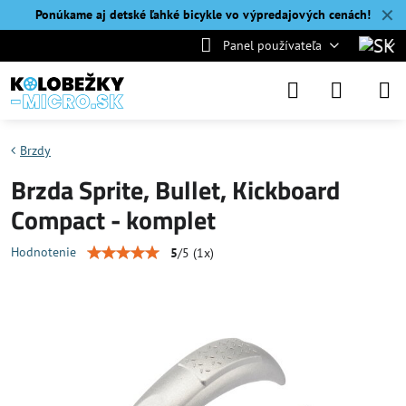
✕
Ponúkame aj detské ľahké bicykle vo výpredajových cenách!
Panel používateľa
Brzdy
Brzda Sprite, Bullet, Kickboard
Compact - komplet
Hodnotenie
5
/
5
(
1
x)