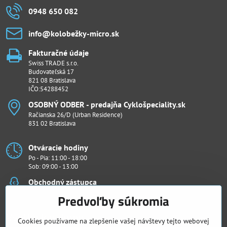
0948 650 082
info​@kolobežky-micro​.sk
Fakturačné údaje
Swiss TRADE s.r.o.
Budovateľská 17
821 08 Bratislava
IČO:54288452
OSOBNÝ ODBER - predajňa Cyklošpeciality​.sk
Račianska 26/D (Urban Residence)
831 02 Bratislava
Otváracie hodiny
Po - Pia: 11:00 - 18:00
Sob: 09:00 - 13:00
Obchodný zástupca
Ján Penthor
Predvoľby súkromia
Všetko k nákupu
Cookies používame na zlepšenie vašej návštevy tejto webovej