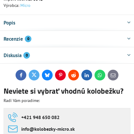
Výrobca:
Micro
Popis
Recenzie
0
Diskusia
0
Facebook
Twitter
Bluesky
Pinterest
Reddit
LinkedIn
WhatsApp
E-
mail
Neviete si vybrať vhodnú kolobežku?
Radi Vám poradíme:
+421 948 650 082
info​@kolobezky-micro​.sk