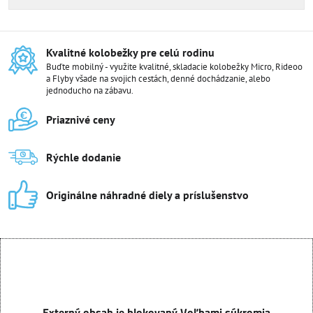
Kvalitné kolobežky pre celú rodinu
Buďte mobilný - využite kvalitné, skladacie kolobežky Micro, Rideoo
a Flyby všade na svojich cestách, denné dochádzanie, alebo
jednoducho na zábavu.
Priaznivé ceny
Rýchle dodanie
Originálne náhradné diely a príslušenstvo
Externý obsah je blokovaný Voľbami súkromia