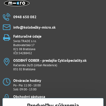
0948 650 082
info​@kolobežky-micro​.sk
Fakturačné údaje
Swiss TRADE s.r.o.
Budovateľská 17
821 08 Bratislava
IČO:54288452
OSOBNÝ ODBER - predajňa Cyklošpeciality​.sk
Račianska 26/D (Urban Residence)
831 02 Bratislava
Otváracie hodiny
Po - Pia: 11:00 - 18:00
Sob: 09:00 - 13:00
Obchodný zástupca
Ján Penthor
Predvoľby súkromia