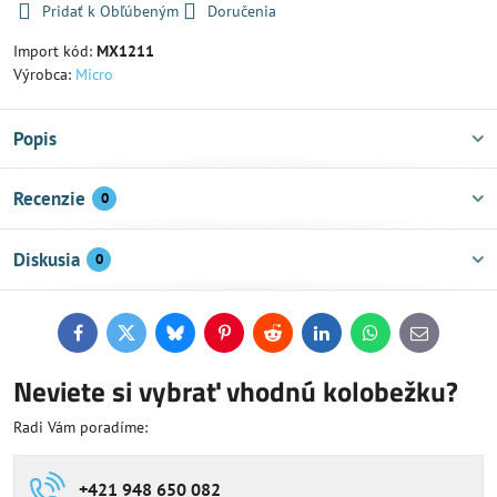
Pridať k Obľúbeným
Doručenia
Import kód:
MX1211
Výrobca:
Micro
Popis
Recenzie
0
Diskusia
0
Facebook
Twitter
Bluesky
Pinterest
Reddit
LinkedIn
WhatsApp
E-
mail
Neviete si vybrať vhodnú kolobežku?
Radi Vám poradíme:
+421 948 650 082