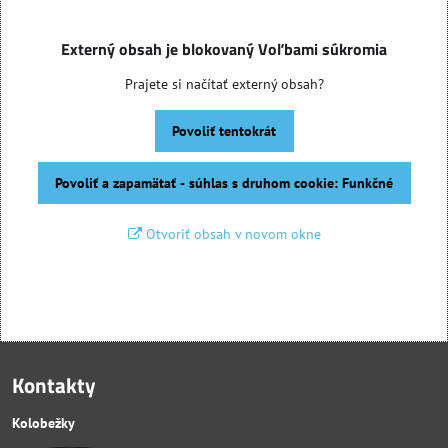
Externý obsah je blokovaný Voľbami súkromia
Prajete si načítať externý obsah?
Povoliť tentokrát
Povoliť a zapamätať - súhlas s druhom cookie: Funkčné
Otvoriť obsah v novom okne
Kontakty
Kolobežky