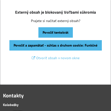
Externý obsah je blokovaný Voľbami súkromia
Prajete si načítať externý obsah?
Povoliť tentokrát
Povoliť a zapamätať - súhlas s druhom cookie: Funkčné
Otvoriť obsah v novom okne
Kontakty
Kolobežky