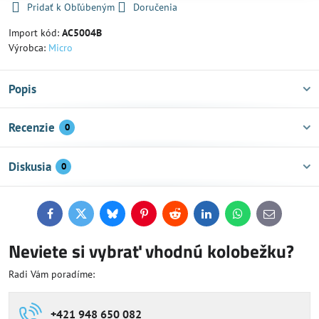
Pridať k Obľúbeným
Doručenia
Import kód:
AC5004B
Výrobca:
Micro
Popis
Recenzie
0
Diskusia
0
Facebook
Twitter
Bluesky
Pinterest
Reddit
LinkedIn
WhatsApp
E-
mail
Neviete si vybrať vhodnú kolobežku?
Radi Vám poradíme:
+421 948 650 082