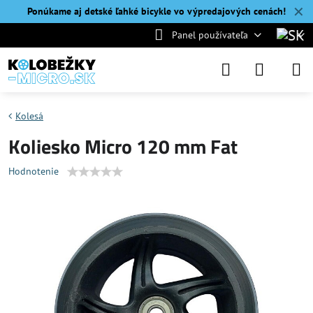
✕
Ponúkame aj detské ľahké bicykle vo výpredajových cenách!
Panel používateľa
Kolesá
Koliesko Micro 120 mm Fat
Hodnotenie