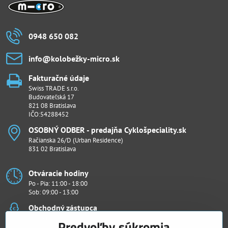
0948 650 082
info​@kolobežky-micro​.sk
Fakturačné údaje
Swiss TRADE s.r.o.
Budovateľská 17
821 08 Bratislava
IČO:54288452
OSOBNÝ ODBER - predajňa Cyklošpeciality​.sk
Račianska 26/D (Urban Residence)
831 02 Bratislava
Otváracie hodiny
Po - Pia: 11:00 - 18:00
Sob: 09:00 - 13:00
Obchodný zástupca
Ján Penthor
Predvoľby súkromia