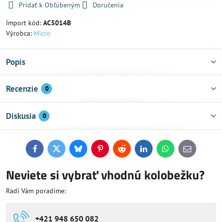
Pridať k Obľúbeným
Doručenia
Import kód:
AC5014B
Výrobca:
Micro
Popis
Recenzie
0
Diskusia
0
Facebook
Twitter
Bluesky
Pinterest
Reddit
LinkedIn
WhatsApp
E-
mail
Neviete si vybrať vhodnú kolobežku?
Radi Vám poradíme:
+421 948 650 082