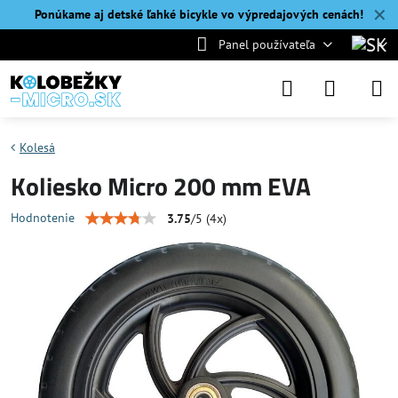
✕
Ponúkame aj detské ľahké bicykle vo výpredajových cenách!
Panel používateľa
Kolesá
Koliesko Micro 200 mm EVA
Hodnotenie
3.75
/
5
(
4
x)