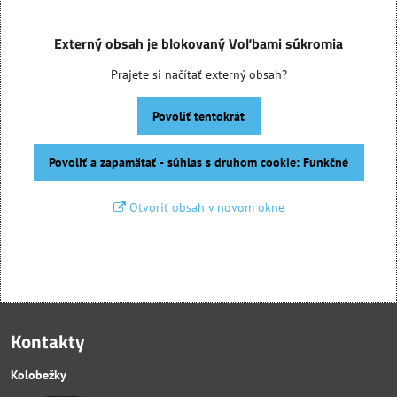
Externý obsah je blokovaný Voľbami súkromia
Prajete si načítať externý obsah?
Povoliť tentokrát
Povoliť a zapamätať - súhlas s druhom cookie: Funkčné
Otvoriť obsah v novom okne
Kontakty
Kolobežky