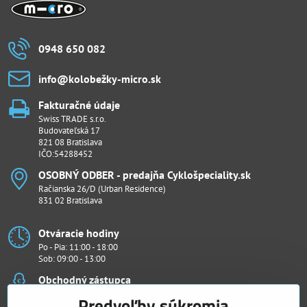
0948 650 082
info​@kolobežky-micro​.sk
Fakturačné údaje
Swiss TRADE s.r.o.
Budovateľská 17
821 08 Bratislava
IČO:54288452
OSOBNÝ ODBER - predajňa Cyklošpeciality​.sk
Račianska 26/D (Urban Residence)
831 02 Bratislava
Otváracie hodiny
Po - Pia: 11:00 - 18:00
Sob: 09:00 - 13:00
Obchodný zástupca
Ján Penthor
Predvoľby súkromia