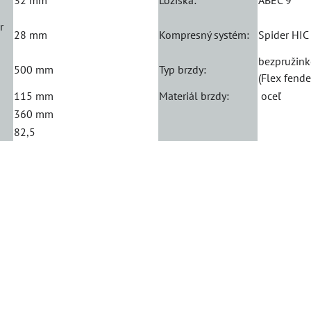
32 mm
Ložiská:
ABEC 9
r
28 mm
Kompresný systém:
Spider HIC
bezpružin
500 mm
Typ brzdy:
(Flex fende
115 mm
Materiál brzdy:
oceľ
360 mm
82,5