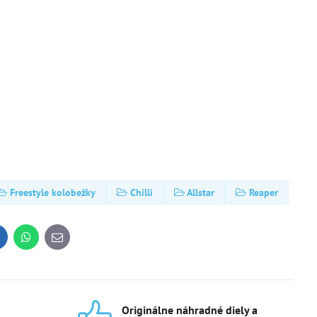
Freestyle kolobežky
Chilli
Allstar
Reaper
inkedIn
WhatsApp
E-
mail
Originálne náhradné diely a