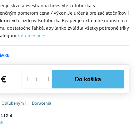
per je skvelá všestranná freestyle kolobežka s
nčným pomerom cena / výkon. Je určená pre začiatočníkov i
kročilých jazdcov. Kolobežka Reaper je extrémne robustná a
mu dostatočne ľahká, aby ľahko zvládla všetky potrebné triky
ategórii.
Čítajte viac
ávku
 €
Do košíka
 k Obľúbeným
Doručenia
:
112-4
lli