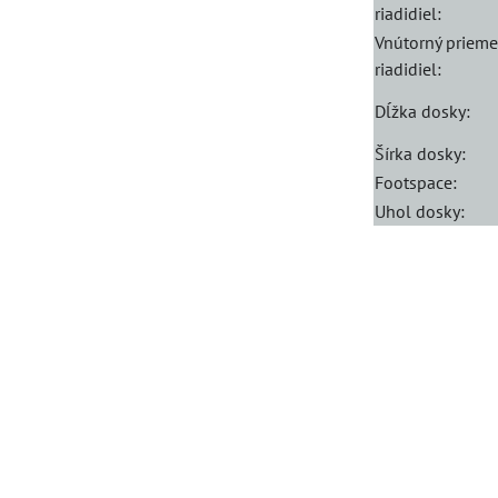
riadidiel:
Vnútorný prieme
riadidiel:
Dĺžka dosky:
Šírka dosky:
Footspace:
Uhol dosky: