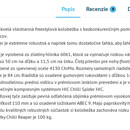
Popis
Recenzie
0
155 €
170 €
6%
6%
e skvelá všestranná freestylová kolobežka s bezkonkurenčným pome
cov.
rite Suspension
Kolobežka Micro Cruiser LED
Kol
 je extrémne robustná a napriek tomu dostatočne ľahká, aby ľahko 
Bla
Skladom
Skl
e vyrobená zo zliatiny hliníka 6061, ktorá sa vyznačuje nízkou v
Zobraziť
Zobraziť
159,80 €
23
ú 50 cm na dĺžku a 11,5 cm na šírku. Čistý priestor pre nohy (foot
obené zo spevnenej ocele 4130 ChrMo. Rozmery samotných riadidie
e je 84 cm. Riadidlá sú osadené gumovými rukoväťami s dĺžkou 1
dnodielnou prednú vidlicu v prémiovom lesklom prevedení a je vy
nečným kompresným systémom HIC Chilli Spider HIC.
dlovej tyče zaisťuje pevná odľahčená objímka prémiovom vysoko
eľkosť 110 mm a sú osadené ložiskami ABEC 9. Majú paprskovitý hl
tiu kvalitných robustných súčiastok si kolobežka zachováva nízku
y Chilli Reaper je 100 kg.