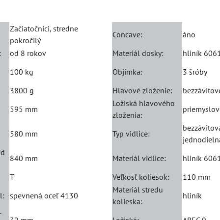
Začiatočníci, stredne
Concave:
áno
pokročilý
:
od 8 rokov
Materiál dosky:
hliník 606
100 kg
Objímka:
3 šróby
3800 g
Hlavové zloženie:
bezzávitov
Ložiská hlavového
595 mm
priemyslov
zloženia:
bezzávitov
580 mm
Typ vidlice:
jednodieln
od
840 mm
Materiál vidlice:
hliník 606
T
Veľkosľ koliesok:
110 mm
Materiál stredu
l:
spevnená oceľ 4130
hliník
kolieska:
r