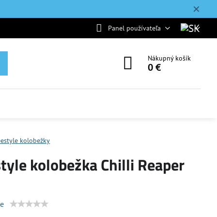
✕
Panel používateľa
Nákupný košík
0 €
eestyle kolobežky
tyle kolobežka Chilli Reaper
ie