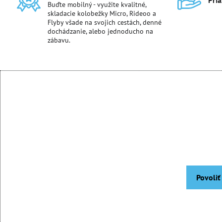
Pri
Buďte mobilný - využite kvalitné,
skladacie kolobežky Micro, Rideoo a
Flyby všade na svojich cestách, denné
dochádzanie, alebo jednoducho na
zábavu.
Povoliť