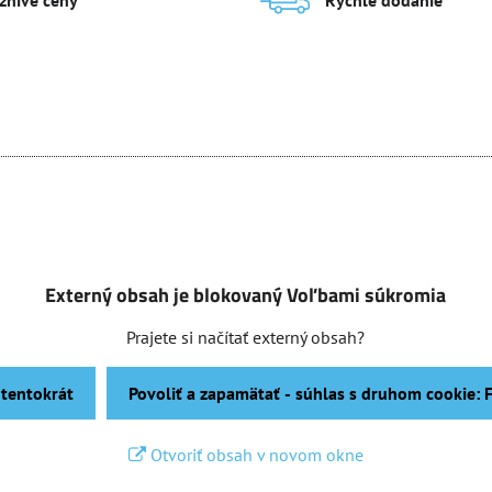
aznivé ceny
Rýchle dodanie
Externý obsah je blokovaný Voľbami súkromia
Prajete si načítať externý obsah?
 tentokrát
Povoliť a zapamätať - súhlas s druhom cookie:
Otvoriť obsah v novom okne