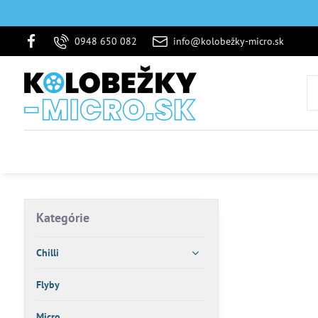
0948 650 082
info@kolobežky-micro.sk
Kategórie
Chilli
Flyby
Micro