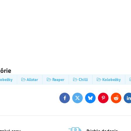
górie
lobežky
Allstar
Reaper
Chilli
Kolobežky
Facebook
Twitter
Bluesky
Pinterest
Reddit
L