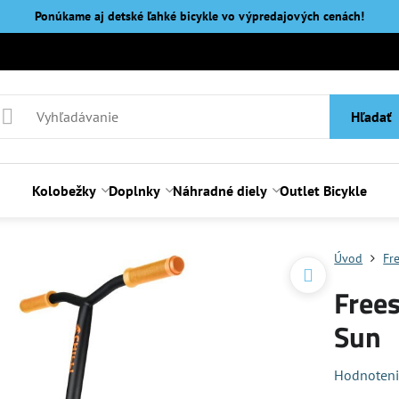
Ponúkame aj detské ľahké bicykle vo výpredajových cenách!
Hľadať
Kolobežky
Doplnky
Náhradné diely
Outlet Bicykle
Úvod
Fr
Frees
Sun
Hodnoten