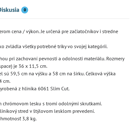
Diskusia
0
245 €
6%
rom cena / výkon. Je určená pre začiatočníkov i stredne
obežka Micro Metropolitan Deluxe
Kolobežka Micro Sprite
zvládla všetky potrebné triky vo svojej kategórii.
ck
(SA0212)
adom
Skladom
áhou pri zachovaní pevnosti a odolnosti materiálu. Rozmery
Do košíka
Zob
0,30 €
103,40 €
space) je 36 x 11,5 cm.
l sú 59,5 cm na výšku a 58 cm na šírku. Celková výška
4 cm.
robená z hliníka 6061 Slim Cut.
m chrómovom lesku s tromi odolnými skrutkami.
iníkový stred v štýlovom lesklom prevedení.
 hmotnosť 3,8 kg.