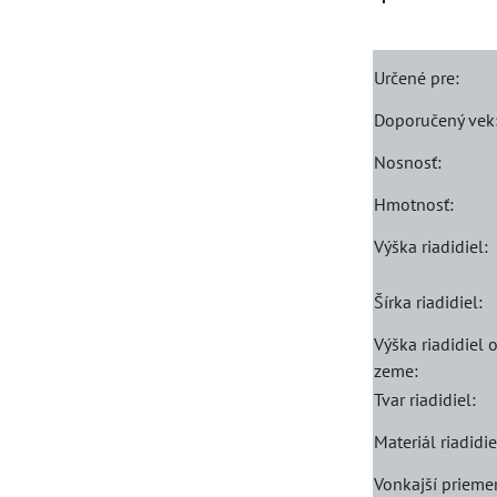
Určené pre:
Doporučený vek
Nosnosť:
Hmotnosť:
Výška riadidiel:
Šírka riadidiel:
Výška riadidiel 
zeme:
Tvar riadidiel:
Materiál riadidie
Vonkajší prieme