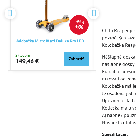
€
159 €
%
6%
Chilli Reaper j
pokročilých jazd
Kolobežka Micro Maxi Deluxe Pro LED
Kolobežka Micro Sp
Kolobežka Reaper
Skladom
Skladom
Nášľapná doska j
ť
Zobraziť
149,46 €
145,70 €
nášľapné dosky s
Riadidlá sú vyr
rukovätí od zem
Kolobežka má je
Je osadená jedi
Upevnenie riadi
Kolieska majú v
Aj napriek použi
Nosnosť kolobežk
Špecifikácie: