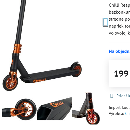
Chilli Rea
bezkonkure
stredne po
napriek to
vo svojej k
Na objedn
199
Pridať
Import kód
Výrobca:
Chi