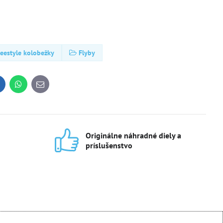
reestyle kolobežky
Flyby
inkedIn
WhatsApp
E-
mail
Originálne náhradné diely a
príslušenstvo