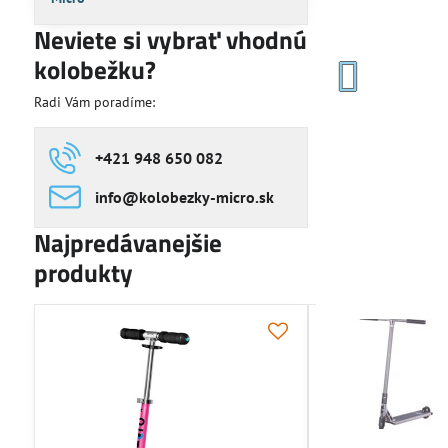
Neviete si vybrať vhodnú
kolobežku?
Radi Vám poradíme:
+421 948 650 082
info​@kolobezky-micro​.sk
Najpredávanejšie
produkty
NOVINKA