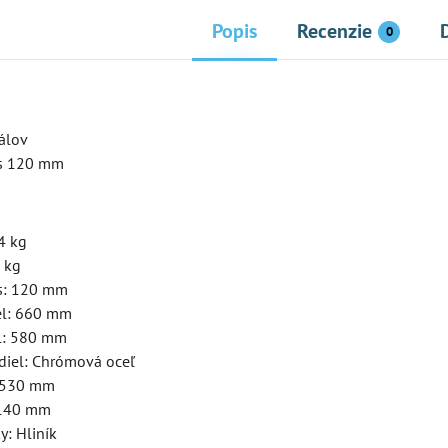
Popis
Recenzie
0
159 €
155 €
6%
6%
i Deluxe Pro LED
Kolobežka Micro Sprite Suspension
Kol
álov
es 120 mm
Skladom
Skl
Zobraziť
Zobraziť
145,70 €
15
4 kg
 kg
es: 120 mm
iel: 660 mm
el: 580 mm
idiel: Chrómová oceľ
: 530 mm
 140 mm
y: Hliník