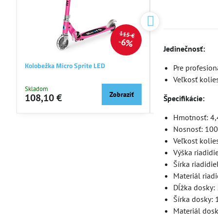
115 €
6%
Jedinečnosť:
Kolobežka Micro Sprite LED
Kolobežka Micro Max
Pre profesion
Veľkosť koli
Skladom
Skladom
Zobraziť
108,10 €
149,46 €
Špecifikácie:
Hmotnosť: 4,
Nosnosť: 100
Veľkost koli
Výška riadid
Šírka riadidi
Materiál riad
Dĺžka dosky
Šírka dosky:
Materiál dosk