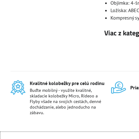
Objímka: 4-š
Ložiska: ABE
Kompresný sy
Viac z kate
Kvalitné kolobežky pre celú rodinu
Pri
Buďte mobilný - využite kvalitné,
skladacie kolobežky Micro, Rideoo a
Flyby všade na svojich cestách, denné
dochádzanie, alebo jednoducho na
zábavu.