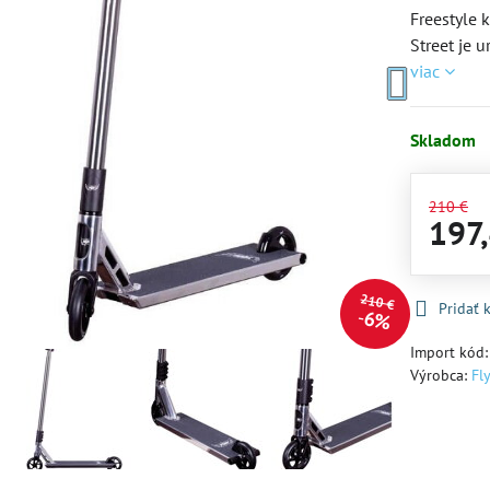
Freestyle 
Street je 
viac
Skladom
210 €
197
210 €
Pridať
6%
Import kód
NOVINKA
Výrobca:
Fl