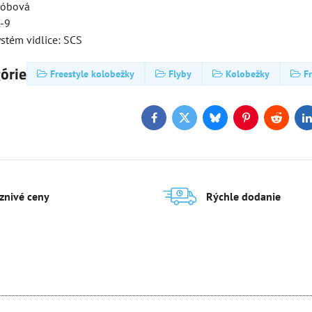
róbová
C-9
stém vidlice: SCS
górie
Freestyle kolobežky
Flyby
Kolobežky
F
Facebook
Twitter
Bluesky
Pinterest
Reddit
L
aznivé ceny
Rýchle dodanie