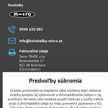
Kolobežky
0948 650 082
info​@kolobežky-micro​.sk
Fakturačné údaje
Swiss TRADE s.r.o.
Budovateľská 17
821 08 Bratislava
IČO:54288452
OSOBNÝ ODBER - predajňa Cyklošpeciality​.sk
Predvoľby súkromia
Račianska 26/D (Urban Residence)
831 02 Bratislava
Cookies používame na zlepšenie vašej návštevy tejto webovej
stránky, analýzu jej výkonnosti a zhromažďovanie údajov o jej
používaní. Na tento účel môžeme použiť nástroje a služby tretích
Otváracie hodiny
strán a zhromaždené údaje sa môžu preniesť k partnerom v EÚ,
Po - Pia: 11:00 - 18:00
USA alebo iných krajinách. Kliknutím na „Prijať všetky cookies“