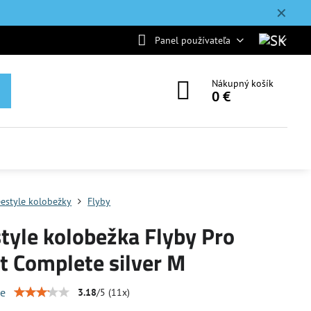
✕
Panel používateľa
Nákupný košík
0 €
eestyle kolobežky
Flyby
tyle kolobežka Flyby Pro
t Complete silver M
ie
3.18
/
5
(
11
x)