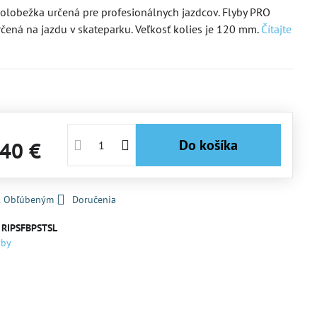
kolobežka určená pre profesionálnych jazdcov. Flyby PRO
určená na jazdu v skateparku. Veľkosť kolies je 120 mm.
Čítajte
Do košíka
,40 €
 k Obľúbeným
Doručenia
:
RIPSFBPSTSL
yby