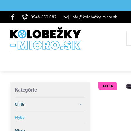
0948 650 082
info@kolobežky-micro.sk
AKCIA
Kategórie
Chilli
Flyby
Micro