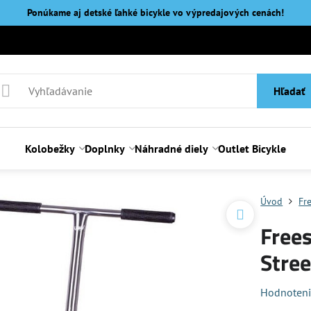
Ponúkame aj detské ľahké bicykle vo výpredajových cenách!
Hľadať
Kolobežky
Doplnky
Náhradné diely
Outlet Bicykle
Úvod
Fr
Frees
Stree
Hodnoten