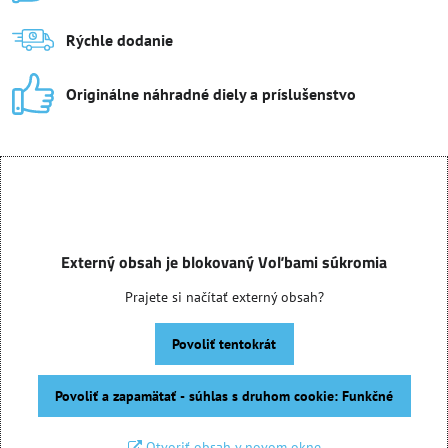
Rýchle dodanie
Originálne náhradné diely a príslušenstvo
Externý obsah je blokovaný Voľbami súkromia
Prajete si načítať externý obsah?
Povoliť tentokrát
Povoliť a zapamätať - súhlas s druhom cookie: Funkčné
Otvoriť obsah v novom okne