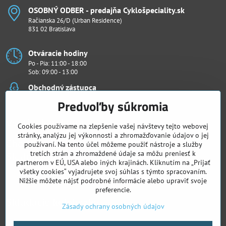
OSOBNÝ ODBER - predajňa Cyklošpeciality​.sk
Račianska 26/D (Urban Residence)
831 02 Bratislava
Otváracie hodiny
Po - Pia: 11:00 - 18:00
Sob: 09:00 - 13:00
Obchodný zástupca
Ján Penthor
Predvoľby súkromia
Všetko k nákupu
Cookies používame na zlepšenie vašej návštevy tejto webovej
stránky, analýzu jej výkonnosti a zhromažďovanie údajov o jej
Chcete vidieť naše novinky ako prví?
používaní. Na tento účel môžeme použiť nástroje a služby
Sledujte nás
tretích strán a zhromaždené údaje sa môžu preniesť k
partnerom v EÚ, USA alebo iných krajinách. Kliknutím na „Prijať
všetky cookies“ vyjadrujete svoj súhlas s týmto spracovaním.
Facebook
Instagram
Nižšie môžete nájsť podrobné informácie alebo upraviť svoje
preferencie.
Skladacie kolobežky
Zásady ochrany osobných údajov