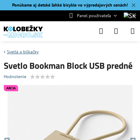
✕
Ponúkame aj detské ľahké bicykle vo výpredajových cenách!
Panel používateľa
Svetlá a blikačky
Svetlo Bookman Block USB predné
Hodnotenie
AKCIA