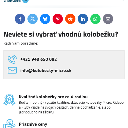
Facebook
Twitter
Bluesky
Pinterest
Reddit
LinkedIn
WhatsApp
E-
mail
Neviete si vybrať vhodnú kolobežku?
Radi Vám poradíme:
+421 948 650 082
info​@kolobezky-micro​.sk
Kvalitné kolobežky pre celú rodinu
Buďte mobilný - využite kvalitné, skladacie kolobežky Micro, Rideoo
a Flyby všade na svojich cestách, denné dochádzanie, alebo
jednoducho na zábavu.
Priaznivé ceny