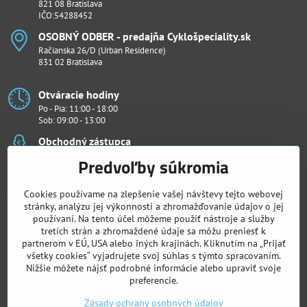
821 08 Bratislava
IČO:54288452
OSOBNÝ ODBER - predajňa Cyklošpeciality​.sk
Račianska 26/D (Urban Residence)
831 02 Bratislava
Otváracie hodiny
Po - Pia: 11:00 - 18:00
Sob: 09:00 - 13:00
Obchodný zástupca
Ján Penthor
Predvoľby súkromia
Všetko k nákupu
Cookies používame na zlepšenie vašej návštevy tejto webovej
stránky, analýzu jej výkonnosti a zhromažďovanie údajov o jej
Chcete vidieť naše novinky ako prví?
používaní. Na tento účel môžeme použiť nástroje a služby
Sledujte nás
tretích strán a zhromaždené údaje sa môžu preniesť k
partnerom v EÚ, USA alebo iných krajinách. Kliknutím na „Prijať
všetky cookies“ vyjadrujete svoj súhlas s týmto spracovaním.
Facebook
Instagram
Nižšie môžete nájsť podrobné informácie alebo upraviť svoje
preferencie.
Skladacie kolobežky
Zásady ochrany osobných údajov