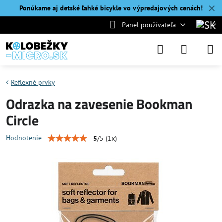
✕
Ponúkame aj detské ľahké bicykle vo výpredajových cenách!
Panel používateľa
Reflexné prvky
Odrazka na zavesenie Bookman
Circle
Hodnotenie
5
/
5
(
1
x)