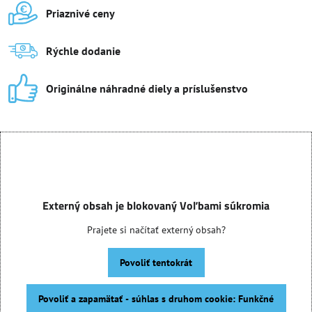
Priaznivé ceny
Rýchle dodanie
Originálne náhradné diely a príslušenstvo
Externý obsah je blokovaný Voľbami súkromia
Prajete si načítať externý obsah?
Povoliť tentokrát
Povoliť a zapamätať - súhlas s druhom cookie: Funkčné