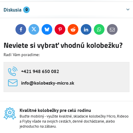
Diskusia
0
Facebook
Twitter
Bluesky
Pinterest
Reddit
LinkedIn
WhatsApp
E-
mail
Neviete si vybrať vhodnú kolobežku?
Radi Vám poradíme:
+421 948 650 082
info​@kolobezky-micro​.sk
Kvalitné kolobežky pre celú rodinu
Buďte mobilný - využite kvalitné, skladacie kolobežky Micro, Rideoo
a Flyby všade na svojich cestách, denné dochádzanie, alebo
jednoducho na zábavu.