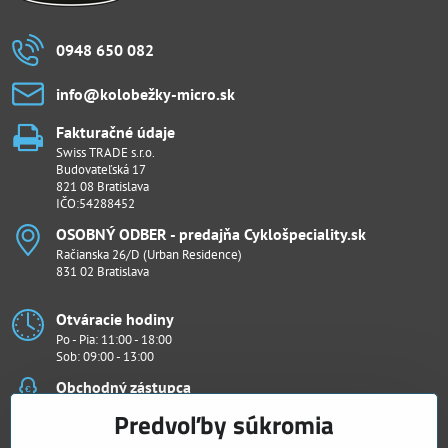
0948 650 082
info​@kolobežky-micro​.sk
Fakturačné údaje
Swiss TRADE s.r.o.
Budovateľská 17
821 08 Bratislava
IČO:54288452
OSOBNÝ ODBER - predajňa Cyklošpeciality​.sk
Račianska 26/D (Urban Residence)
831 02 Bratislava
Otváracie hodiny
Po - Pia: 11:00 - 18:00
Sob: 09:00 - 13:00
Obchodný zástupca
Ján Penthor
Predvoľby súkromia