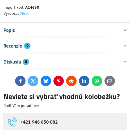
Import kód:
AC4650
Výrobca:
Micro
Popis
Recenzie
0
Diskusia
0
Facebook
Twitter
Bluesky
Pinterest
Reddit
LinkedIn
WhatsApp
E-
mail
Neviete si vybrať vhodnú kolobežku?
Radi Vám poradíme:
+421 948 650 082