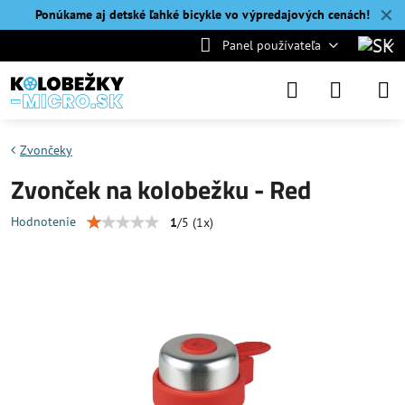
✕
Ponúkame aj detské ľahké bicykle vo výpredajových cenách!
Panel používateľa
Zvončeky
Zvonček na kolobežku - Red
Hodnotenie
1
/
5
(
1
x)