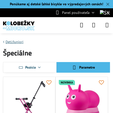
✕
Ponúkame aj detské ľahké bicykle vo výpredajových cenách!
Panel používateľa
Deti/Juniori
Špeciálne
Pozícia
Parametre
NOVINKA