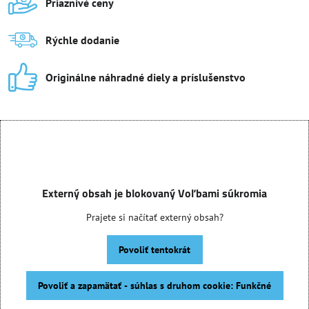
Priaznivé ceny
Rýchle dodanie
Originálne náhradné diely a príslušenstvo
Externý obsah je blokovaný Voľbami súkromia
Prajete si načítať externý obsah?
Povoliť tentokrát
Povoliť a zapamätať - súhlas s druhom cookie: Funkčné