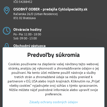
IČO:54288452
OSOBNÝ ODBER - predajňa Cyklošpeciality​.sk
Račianska 26/D (Urban Residence)
831 02 Bratislava
Otváracie hodiny
Po - Pia: 11:00 - 18:00
Sob: 09:00 - 13:00
Obchodný zástupca
Ján Penthor
Predvoľby súkromia
Všetko k nákupu
Cookies používame na zlepšenie vašej návštevy tejto webovej
stránky, analýzu jej výkonnosti a zhromažďovanie údajov o jej
Chcete vidieť naše novinky ako prví?
používaní. Na tento účel môžeme použiť nástroje a služby
Sledujte nás
tretích strán a zhromaždené údaje sa môžu preniesť k
partnerom v EÚ, USA alebo iných krajinách. Kliknutím na „Prijať
všetky cookies“ vyjadrujete svoj súhlas s týmto spracovaním.
Facebook
Instagram
Nižšie môžete nájsť podrobné informácie alebo upraviť svoje
preferencie.
Skladacie kolobežky
Zásady ochrany osobných údajov