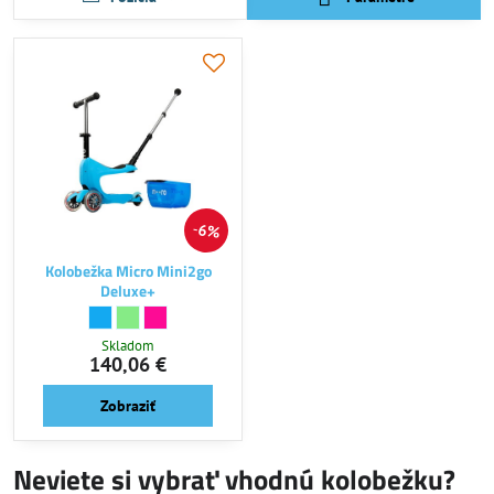
6%
Kolobežka Micro Mini2go
Deluxe+
Kolobežka Micro Mini2go Deluxe+ - Farba:
Blue
Kolobežka Micro Mini2go Deluxe+ - Farba:
Mint
Kolobežka Micro Mini2go Deluxe+ - Farba:
Pink
Skladom
140,06 €
Zobraziť
Neviete si vybrať vhodnú kolobežku?