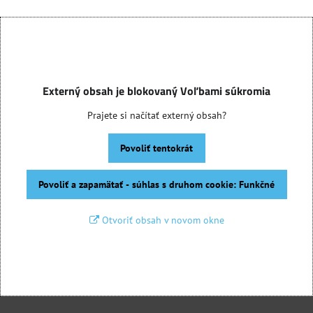
Externý obsah je blokovaný Voľbami súkromia
Prajete si načítať externý obsah?
Povoliť tentokrát
Povoliť a zapamätať - súhlas s druhom cookie: Funkčné
Otvoriť obsah v novom okne