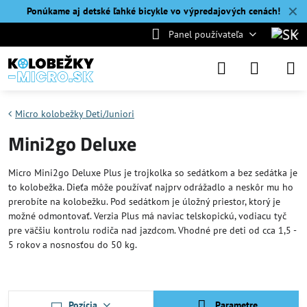
✕
Ponúkame aj detské ľahké bicykle vo výpredajových cenách!
Panel používateľa
Micro kolobežky Deti/Juniori
Mini2go Deluxe
Micro Mini2go Deluxe Plus je trojkolka so sedátkom a bez sedátka je
to kolobežka. Dieťa môže používať najprv odrážadlo a neskôr mu ho
prerobíte na kolobežku. Pod sedátkom je úložný priestor, ktorý je
možné odmontovať. Verzia Plus má naviac telskopickú, vodiacu tyč
pre väčšiu kontrolu rodiča nad jazdcom. Vhodné pre deti od cca 1,5 -
5 rokov a nosnosťou do 50 kg.
Pozícia
Parametre