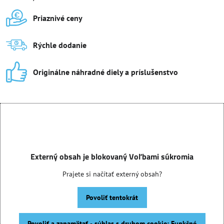
Priaznivé ceny
Rýchle dodanie
Originálne náhradné diely a príslušenstvo
Externý obsah je blokovaný Voľbami súkromia
Prajete si načítať externý obsah?
Povoliť tentokrát
Povoliť a zapamätať - súhlas s druhom cookie: Funkčné