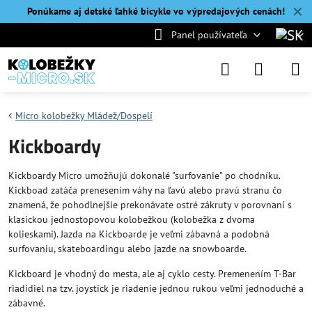
✕
Ponúkame aj detské ľahké bicykle vo výpredajových cenách!
Panel používateľa
Micro kolobežky Mládež/Dospelí
Kickboardy
Kickboardy Micro umožňujú dokonalé "surfovanie" po chodníku.
Kickboad zatáča prenesením váhy na ľavú alebo pravú stranu čo
znamená, že pohodlnejšie prekonávate ostré zákruty v porovnaní s
klasickou jednostopovou kolobežkou (kolobežka z dvoma
kolieskami). Jazda na Kickboarde je veľmi zábavná a podobná
surfovaniu, skateboardingu alebo jazde na snowboarde.
Kickboard je vhodný do mesta, ale aj cyklo cesty. Premenením T-Bar
riadidiel na tzv. joystick je riadenie jednou rukou veľmi jednoduché a
zábavné.