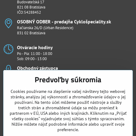
Budovateľská 17
821 08 Bratislava
IČO:54288452
OSOBNÝ ODBER - predajňa Cyklošpeciality​.sk
Račianska 26/D (Urban Residence)
831 02 Bratislava
Otváracie hodiny
Po - Pia: 11:00 - 18:00
Sob: 09:00 - 13:00
Obchodný zástupca
Ján Penthor
Predvoľby súkromia
Všetko k nákupu
Cookies používame na zlepšenie vašej návštevy tejto webovej
stránky, analýzu jej výkonnosti a zhromažďovanie údajov o jej
Chcete vidieť naše novinky ako prví?
používaní. Na tento účel môžeme použiť nástroje a služby
Sledujte nás
tretích strán a zhromaždené údaje sa môžu preniesť k
partnerom v EÚ, USA alebo iných krajinách. Kliknutím na „Prijať
všetky cookies“ vyjadrujete svoj súhlas s týmto spracovaním.
Facebook
Instagram
Nižšie môžete nájsť podrobné informácie alebo upraviť svoje
preferencie.