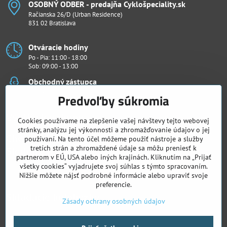
OSOBNÝ ODBER - predajňa Cyklošpeciality​.sk
Račianska 26/D (Urban Residence)
831 02 Bratislava
Otváracie hodiny
Po - Pia: 11:00 - 18:00
Sob: 09:00 - 13:00
Obchodný zástupca
Ján Penthor
Predvoľby súkromia
Všetko k nákupu
Cookies používame na zlepšenie vašej návštevy tejto webovej
stránky, analýzu jej výkonnosti a zhromažďovanie údajov o jej
Chcete vidieť naše novinky ako prví?
používaní. Na tento účel môžeme použiť nástroje a služby
Sledujte nás
tretích strán a zhromaždené údaje sa môžu preniesť k
partnerom v EÚ, USA alebo iných krajinách. Kliknutím na „Prijať
všetky cookies“ vyjadrujete svoj súhlas s týmto spracovaním.
Facebook
Instagram
Nižšie môžete nájsť podrobné informácie alebo upraviť svoje
preferencie.
Skladacie kolobežky
Zásady ochrany osobných údajov