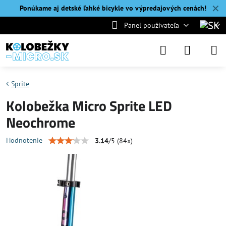
✕
Ponúkame aj detské ľahké bicykle vo výpredajových cenách!
Panel používateľa
Sprite
Kolobežka Micro Sprite LED
Neochrome
Hodnotenie
3.14
/
5
(
84
x)