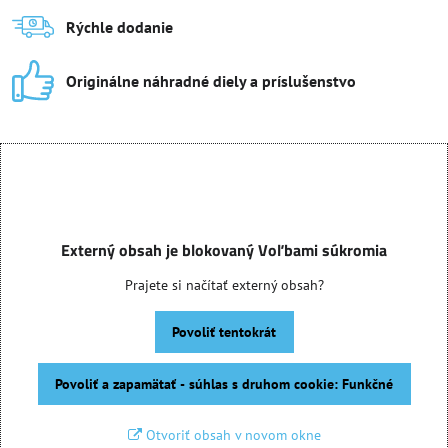
Rýchle dodanie
Originálne náhradné diely a príslušenstvo
Externý obsah je blokovaný Voľbami súkromia
Prajete si načítať externý obsah?
Povoliť tentokrát
Povoliť a zapamätať - súhlas s druhom cookie: Funkčné
Otvoriť obsah v novom okne