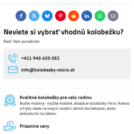
Facebook
Twitter
Bluesky
Pinterest
Reddit
LinkedIn
WhatsApp
E-
mail
Neviete si vybrať vhodnú kolobežku?
Radi Vám poradíme:
+421 948 650 082
info​@kolobezky-micro​.sk
Kvalitné kolobežky pre celú rodinu
Buďte mobilný - využite kvalitné, skladacie kolobežky Micro, Rideoo
a Flyby všade na svojich cestách, denné dochádzanie, alebo
jednoducho na zábavu.
Priaznivé ceny