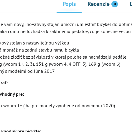
Popis
Recenzie
0
e vám nový, inovatívný stojan umožní umiestniť bicykel do optimá
aka čomu nedochádza k zaklineniu pedálov, čo je konečne vecou 
kový stojan s nastaviteľnou výškou
 montáž na zadnú stavbu rámu bicykla
ožné zložiť bez závislosti v ktorej polohe sa nachádzajú pedále
g (woom 1+, 2, 3), 151 g (woom 4, 4 OFF, 5), 169 g (woom 6)
ný s modelmi od Júna 2017
rať:
NOVINKA
 vhodný pre:
o woom 1+ (iba pre modely vyrobené od novembra 2020)
 vhodný pre bicykle: