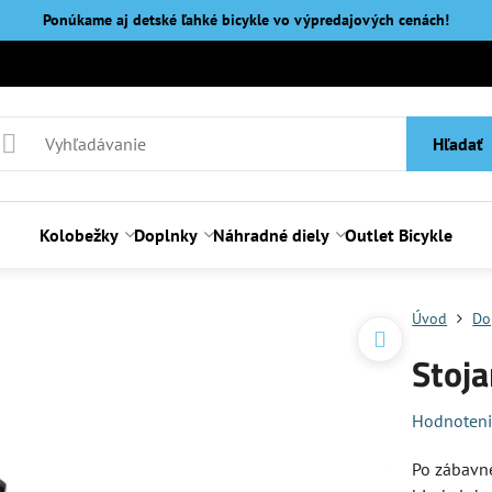
Ponúkame aj detské ľahké bicykle vo výpredajových cenách!
Hľadať
Kolobežky
Doplnky
Náhradné diely
Outlet Bicykle
Úvod
Do
Stoj
Hodnoten
Po zábavne