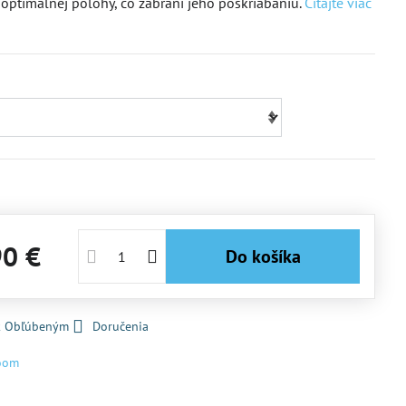
 optimálnej polohy, čo zabrání jeho poškriabaniu.
Čítajte viac
90 €
Do košíka
 k Obľúbeným
Doručenia
oom