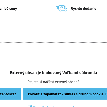
aznivé ceny
Rýchle dodanie
Externý obsah je blokovaný Voľbami súkromia
Prajete si načítať externý obsah?
 tentokrát
Povoliť a zapamätať - súhlas s druhom cookie: