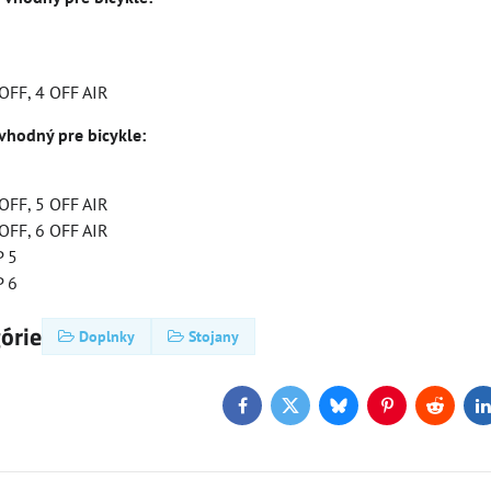
159 €
155 €
6%
6%
FF, 4 OFF AIR
i Deluxe Pro LED
Kolobežka Micro Sprite Suspension
Kol
 vhodný pre bicykle:
Skladom
Skl
Zobraziť
Zobraziť
145,70 €
15
FF, 5 OFF AIR
FF, 6 OFF AIR
 5
 6
górie
Doplnky
Stojany
Facebook
Twitter
Bluesky
Pinterest
Reddit
L