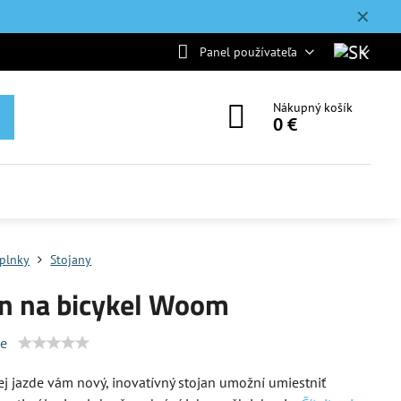
✕
Panel používateľa
Nákupný košík
0 €
plnky
Stojany
an na bicykel Woom
ie
j jazde vám nový, inovatívný stojan umožní umiestniť