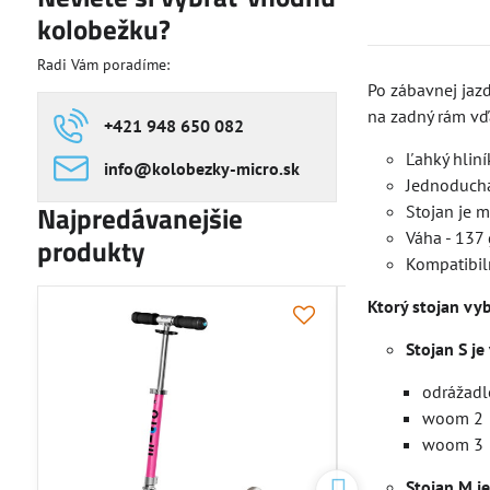
kolobežku?
Radi Vám poradíme:
Po zábavnej jazd
na zadný rám vď
+421 948 650 082
Ľahký hliní
info​@kolobezky-micro​.sk
Jednoduchá
Najpredávanejšie
Stojan je m
Váha - 137 
produkty
Kompatibil
Ktorý stojan vyb
NOVINKA
Stojan S je
odrážadl
woom 2
woom 3
Stojan M je