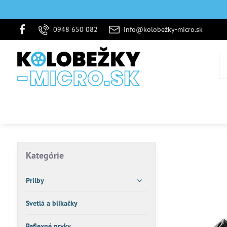
0948 650 082
info@kolobežky-micro.sk
Kategórie
Prilby
Svetlá a blikačky
Reflexné prvky