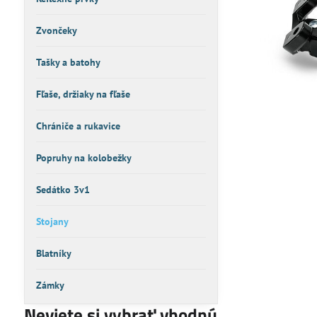
Zvončeky
Tašky a batohy
Fľaše, držiaky na fľaše
Chrániče a rukavice
Popruhy na kolobežky
Sedátko 3v1
Stojany
Blatníky
Zámky
Neviete si vybrať vhodnú