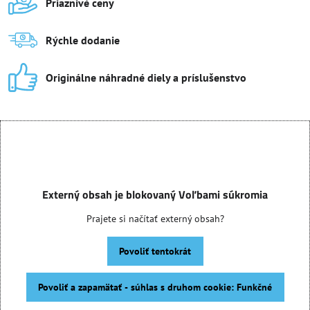
Priaznivé ceny
Rýchle dodanie
Originálne náhradné diely a príslušenstvo
Externý obsah je blokovaný Voľbami súkromia
Prajete si načítať externý obsah?
Povoliť tentokrát
Povoliť a zapamätať - súhlas s druhom cookie: Funkčné