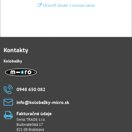
Otvoriť obsah v novom okne
Kontakty
Kolobežky
0948 650 082
info​@kolobežky-micro​.sk
Fakturačné údaje
Swiss TRADE s.r.o.
Budovateľská 17
821 08 Bratislava