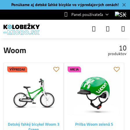
✕
Ponúkame aj detské ľahké bicykle vo výpredajových cenách!
Panel používateľa
10
Woom
produktov
VÝPREDAJ
AKCIA
Detský ľahký bicykel Woom 3
Prilba Woom zelená S
Green