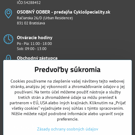
IČO:54288452
OSOBNÝ ODBER - predajňa Cyklošpeciality​.sk
Račianska 26/D (Urban Residence)
831 02 Bratislava
Otváracie hodiny
Po - Pia: 11:00 - 18:00
Sob: 09:00 - 13:00
Obchodný zástupca
Ján Penthor
Predvoľby súkromia
Všetko k nákupu
Cookies používame na zlepšenie vašej návštevy tejto webovej
stránky, analýzu jej výkonnosti a zhromažďovanie údajov o jej
Chcete vidieť naše novinky ako prví?
používaní. Na tento účel môžeme použiť nástroje a služby
Sledujte nás
tretích strán a zhromaždené údaje sa môžu preniesť k
partnerom v EÚ, USA alebo iných krajinách. Kliknutím na „Prijať
všetky cookies“ vyjadrujete svoj súhlas s týmto spracovaním.
Facebook
Instagram
Nižšie môžete nájsť podrobné informácie alebo upraviť svoje
preferencie.
Skladacie kolobežky
Zásady ochrany osobných údajov