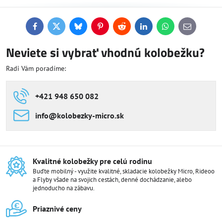
Facebook
Twitter
Bluesky
Pinterest
Reddit
LinkedIn
WhatsApp
E-
mail
Neviete si vybrať vhodnú kolobežku?
Radi Vám poradíme:
+421 948 650 082
info​@kolobezky-micro​.sk
Kvalitné kolobežky pre celú rodinu
Buďte mobilný - využite kvalitné, skladacie kolobežky Micro, Rideoo
a Flyby všade na svojich cestách, denné dochádzanie, alebo
jednoducho na zábavu.
Priaznivé ceny