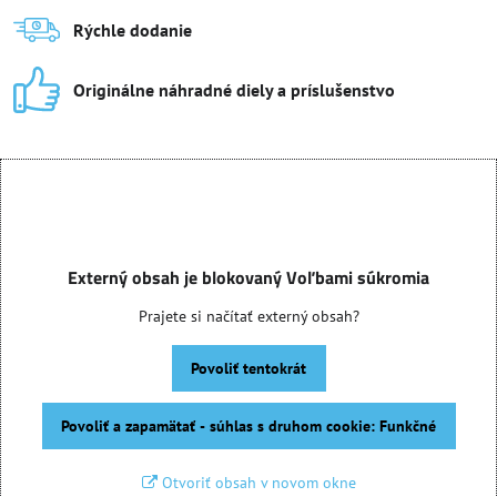
Rýchle dodanie
Originálne náhradné diely a príslušenstvo
Externý obsah je blokovaný Voľbami súkromia
Prajete si načítať externý obsah?
Povoliť tentokrát
Povoliť a zapamätať - súhlas s druhom cookie: Funkčné
Otvoriť obsah v novom okne