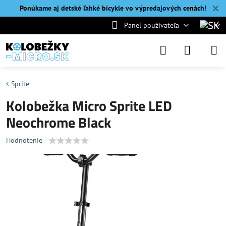
✕
Ponúkame aj detské ľahké bicykle vo výpredajových cenách!
Panel používateľa
Sprite
Kolobežka Micro Sprite LED
Neochrome Black
Hodnotenie