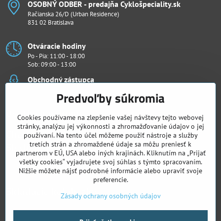
OSOBNÝ ODBER - predajňa Cyklošpeciality​.sk
Račianska 26/D (Urban Residence)
831 02 Bratislava
Otváracie hodiny
Po - Pia: 11:00 - 18:00
Sob: 09:00 - 13:00
Obchodný zástupca
Ján Penthor
Predvoľby súkromia
Všetko k nákupu
Cookies používame na zlepšenie vašej návštevy tejto webovej
stránky, analýzu jej výkonnosti a zhromažďovanie údajov o jej
Chcete vidieť naše novinky ako prví?
používaní. Na tento účel môžeme použiť nástroje a služby
Sledujte nás
tretích strán a zhromaždené údaje sa môžu preniesť k
partnerom v EÚ, USA alebo iných krajinách. Kliknutím na „Prijať
všetky cookies“ vyjadrujete svoj súhlas s týmto spracovaním.
Facebook
Instagram
Nižšie môžete nájsť podrobné informácie alebo upraviť svoje
preferencie.
Skladacie kolobežky
Zásady ochrany osobných údajov