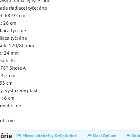
výška riadiacej tyče: áno
tia riadiacej tyče: áno
el: 68-92 cm
l: 26 cm
iaca tyč: nie
diaca tyč: áno
esok: 120/80 mm
ok: 24 mm
esok: PU
 78° Shore A
14,2 cm
 33 cm
y: vystužený plast
i: 6 cm
oväte: nie
uh: nie
górie
Micro kolobežky Deti/Juniori
Maxi Deluxe
Kol