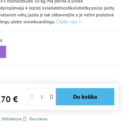
v s nosnosťoudo 50 kg. Má pevné a široké
oréprispievajú k lepšej ovládateľnostikolobežky počas jazdy.
nášaním váhy, jazda je tak zábavnejšie a je veľmi podobná
dingu alebo snowboardingu.
Čítajte viac
Do košíka
,70 €
 k Obľúbeným
Doručenia