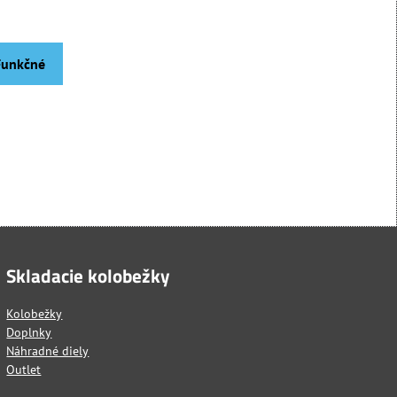
 Funkčné
Skladacie kolobežky
Kolobežky
Doplnky
Náhradné diely
Outlet