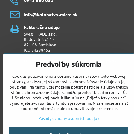
0948 650 082
info​@kolobežky-micro​.sk
Fakturačné údaje
Swiss TRADE s.r.o.
Budovateľská 17
821 08 Bratislava
IČO:54288452
OSOBNÝ ODBER - predajňa Cyklošpeciality​.sk
Predvoľby súkromia
Račianska 26/D (Urban Residence)
831 02 Bratislava
Cookies používame na zlepšenie vašej návštevy tejto webovej
stránky, analýzu jej výkonnosti a zhromažďovanie údajov o jej
používaní. Na tento účel môžeme použiť nástroje a služby tretích
Otváracie hodiny
strán a zhromaždené údaje sa môžu preniesť k partnerom v EÚ,
Po - Pia: 11:00 - 18:00
USA alebo iných krajinách. Kliknutím na „Prijať všetky cookies“
Sob: 09:00 - 13:00
vyjadrujete svoj súhlas s týmto spracovaním. Nižšie môžete nájsť
podrobné informácie alebo upraviť svoje preferencie.
Obchodný zástupca
Ján Penthor
Zásady ochrany osobných údajov