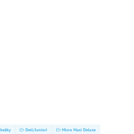
obežky
Deti/Juniori
Micro Maxi Deluxe