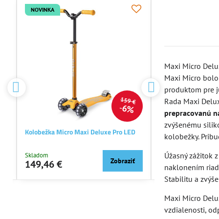
NOVINKA
NOVINKA
Maxi Micro Delux
Maxi Micro bolo 
produktom pre j
€
159 €
Rada Maxi Deluxe
%
6%
prepracovanú ná
zvýšenému silik
Kolobežka Micro Maxi Deluxe Pro LED
Kolobežka Micro Sp
kolobežky. Pribud
Úžasný zážitok z
Skladom
Skladom
ť
Zobraziť
149,46 €
145,70 €
naklonením riadi
Stabilitu a zvýš
Maxi Micro Delux
vzdialenosti, od