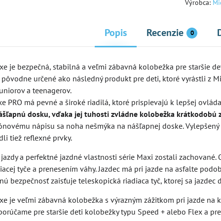
Výrobca:
Mi
Popis
Recenzie
0
e je bezpečná, stabilná a veľmi zábavná kolobežka pre staršie de
pôvodne určené ako následný produkt pre deti, ktoré vyrástli z M
uniorov a teenagerov.
155 €
170 €
 PRO má pevné a široké riadilá, ktoré prispievajú k lepšej ovláda
6%
6%
šľapnú dosku, vďaka jej tuhosti zvládne kolobežka krátkodobú z
ónovému nápisu sa noha nešmýka na nášľapnej doske. Vylepšený bol
rite Suspension
Kolobežka Micro Cruiser LED
Kol
li tiež reflexné prvky.
Bla
 jazdy a perfektné jazdné vlastnosti série Maxi zostali zachované.
Skladom
Skl
Zobraziť
Zobraziť
159,80 €
23
acej tyče a prenesením váhy. Jazdec má pri jazde na asfalte podob
enú bezpečnosť zaisťuje teleskopická riadiaca tyč, ktorej sa jazdec 
e je veľmi zábavná kolobežka s výrazným zážitkom pri jazde na kr
porúčame pre staršie deti kolobežky typu Speed ​+ alebo Flex a pre