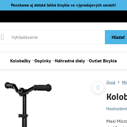
Ponúkame aj detské ľahké bicykle vo výpredajových cenách!
Hľadať
Kolobežky
Doplnky
Náhradné diely
Outlet Bicykle
Úvod
Mi
Kolo
Hodnoten
Maxi Micro