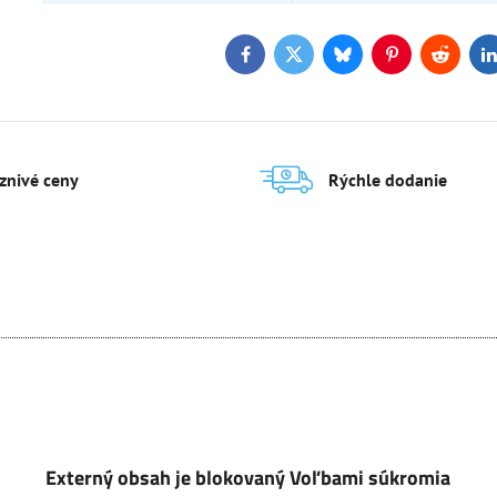
Facebook
Twitter
Bluesky
Pinterest
Reddit
L
aznivé ceny
Rýchle dodanie
Externý obsah je blokovaný Voľbami súkromia