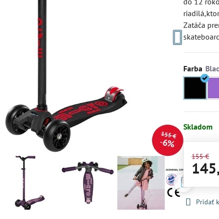
do 12 roko
riadilá,kt
Zatáča pre
skateboar
Farba
Skladom
155 €
6%
155 €
145
Pridať