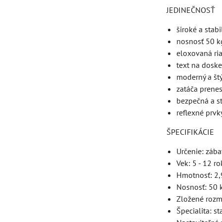
JEDINEČNOSŤ
široké a stabi
nosnosť 50 k
eloxovaná ria
text na dosk
moderný a štý
zatáča prenes
bezpečná a s
reflexné prvk
ŠPECIFIKÁCIE
Určenie: záb
Vek: 5 - 12 r
Hmotnosť: 2,
Nosnosť: 50 
Zložené rozme
Špecialita: st