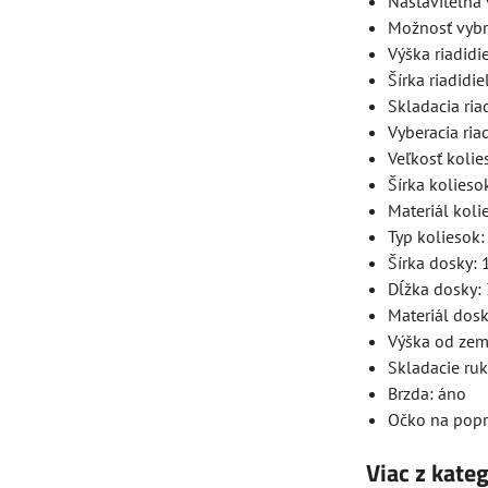
Nastaviteľná 
Možnosť vybra
Výška riadidi
Šírka riadidie
Skladacia riad
Vyberacia ria
Veľkosť koli
Šírka kolies
Materiál koli
Typ koliesok:
Šírka dosky: 
Dĺžka dosky:
Materiál dosk
Výška od zem
Skladacie ruk
Brzda: áno
Očko na popr
Viac z kate