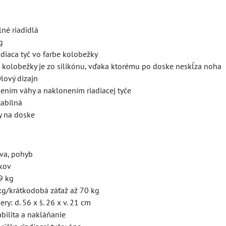
lné riadidlá
g
diaca tyč vo farbe kolobežky
e kolobežky je zo silikónu, vďaka ktorému po doske neskĺza noha
lový dizajn
ením váhy a naklonením riadiacej tyče
tabilná
y na doske
ava, pohyb
okov
9 kg
kg/krátkodobá záťaž až 70 kg
ry: d. 56 x š. 26 x v. 21 cm
abilita a nakláňanie