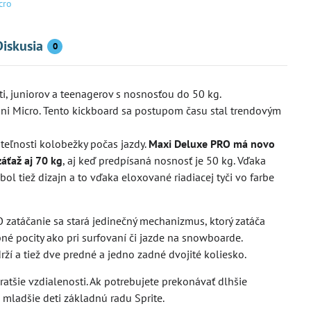
cro
Diskusia
0
ti, juniorov a teenagerov s nosnosťou do 50 kg.
ini Micro. Tento kickboard sa postupom času stal trendovým
245 €
teľnosti kolobežky počas jazdy.
Maxi Deluxe PRO má novo
6%
áťaž aj 70 kg
, aj keď predpísaná nosnosť je 50 kg. Vďaka
 tiež dizajn a to vďaka eloxované riadiacej tyči vo farbe
obežka Micro Metropolitan Deluxe
Kolobežka Micro Sprite
ck
(SA0212)
 O zatáčanie sa stará jedinečný mechanizmus, ktorý zatáča
adom
Skladom
Do košíka
Zob
0,30 €
103,40 €
né pocity ako pri surfovaní či jazde na snowboarde.
drží a tiež dve predné a jedno zadné dvojité koliesko.
atšie vzdialenosti. Ak potrebujete prekonávať dlhšie
 mladšie deti základnú radu Sprite.