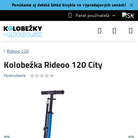
✕
Ponúkame aj detské ľahké bicykle vo výpredajových cenách!
Panel používateľa
Rideoo 120
Kolobežka Rideoo 120 City
Hodnotenie