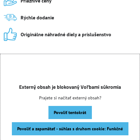
Priaznivé ceny
Rýchle dodanie
Originálne náhradné diely a príslušenstvo
Externý obsah je blokovaný Voľbami súkromia
Prajete si načítať externý obsah?
Povoliť tentokrát
Povoliť a zapamätať - súhlas s druhom cookie: Funkčné