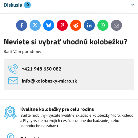
Diskusia
0
Facebook
Twitter
Bluesky
Pinterest
Reddit
LinkedIn
WhatsApp
E-
mail
Neviete si vybrať vhodnú kolobežku?
Radi Vám poradíme:
+421 948 650 082
info​@kolobezky-micro​.sk
Kvalitné kolobežky pre celú rodinu
Buďte mobilný - využite kvalitné, skladacie kolobežky Micro, Rideoo
a Flyby všade na svojich cestách, denné dochádzanie, alebo
jednoducho na zábavu.