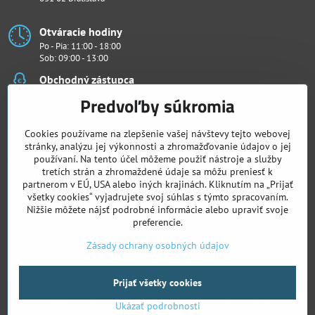
Otváracie hodiny
Po - Pia: 11:00 - 18:00
Sob: 09:00 - 13:00
Obchodný zástupca
Ján Penthor
Predvoľby súkromia
Všetko k nákupu
Cookies používame na zlepšenie vašej návštevy tejto webovej
stránky, analýzu jej výkonnosti a zhromažďovanie údajov o jej
Chcete vidieť naše novinky ako prví?
používaní. Na tento účel môžeme použiť nástroje a služby
Sledujte nás
tretích strán a zhromaždené údaje sa môžu preniesť k
partnerom v EÚ, USA alebo iných krajinách. Kliknutím na „Prijať
všetky cookies“ vyjadrujete svoj súhlas s týmto spracovaním.
Facebook
Instagram
Nižšie môžete nájsť podrobné informácie alebo upraviť svoje
preferencie.
Skladacie kolobežky
Zásady ochrany osobných údajov
Prijať všetky cookies
©
2026
Copyright
Predvoľby súkromia
Zásady ochrany osobných údajov
Ukázať podrobnosti
Vytvorené pomocou:
BiznisWeb.sk