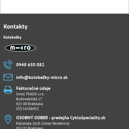
Kontakty
Kolobežky
0948 650 082
info​@kolobežky-micro​.sk
Fakturačné údaje
Swiss TRADE s.r.o.
Budovateľská 17
821 08 Bratislava
IČO:54288452
OSOBNÝ ODBER - predajňa Cyklošpeciality​.sk
Račianska 26/D (Urban Residence)
831 02 Bratislava