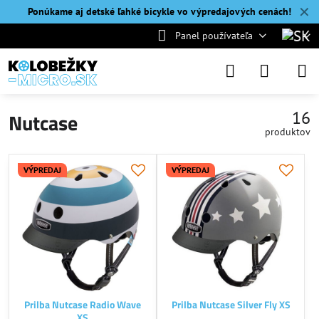
✕
Ponúkame aj detské ľahké bicykle vo výpredajových cenách!
Panel používateľa
16
Nutcase
produktov
VÝPREDAJ
VÝPREDAJ
Prilba Nutcase Radio Wave
Prilba Nutcase Silver Fly XS
XS