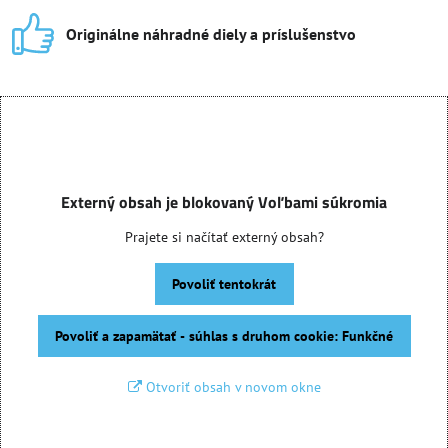
Originálne náhradné diely a príslušenstvo
Externý obsah je blokovaný Voľbami súkromia
Prajete si načítať externý obsah?
Povoliť tentokrát
Povoliť a zapamätať - súhlas s druhom cookie: Funkčné
Otvoriť obsah v novom okne