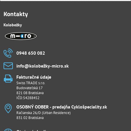
Kontakty
Kolobežky
0948 650 082
info​@kolobežky-micro​.sk
Fakturačné údaje
Swiss TRADE s.r.o.
Budovateľská 17
821 08 Bratislava
IČO:54288452
OSOBNÝ ODBER - predajňa Cyklošpeciality​.sk
Račianska 26/D (Urban Residence)
831 02 Bratislava