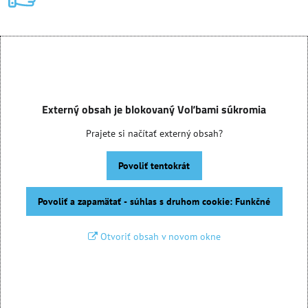
Externý obsah je blokovaný Voľbami súkromia
Prajete si načítať externý obsah?
Povoliť tentokrát
Povoliť a zapamätať - súhlas s druhom cookie: Funkčné
Otvoriť obsah v novom okne