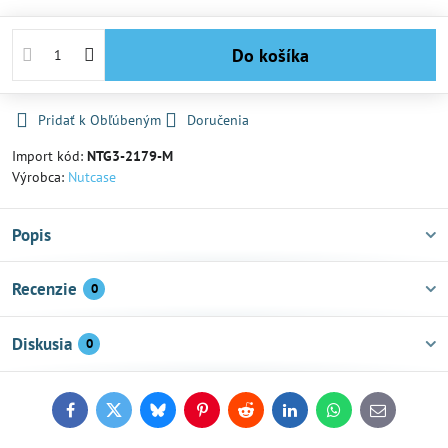
Do košíka
Pridať k Obľúbeným
Doručenia
Import kód:
NTG3-2179-M
Výrobca:
Nutcase
Popis
Recenzie
0
Diskusia
0
Facebook
Twitter
Bluesky
Pinterest
Reddit
LinkedIn
WhatsApp
E-
mail