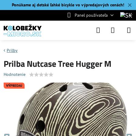
✕
Ponúkame aj detské ľahké bicykle vo výpredajových cenách!
Panel používateľa
Prilby
Prilba Nutcase Tree Hugger M
Hodnotenie
VÝPREDAJ