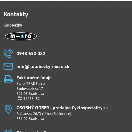
Kontakty
Kolobežky
0948 650 082
info​@kolobežky-micro​.sk
Fakturačné údaje
Swiss TRADE s.r.o.
Budovateľská 17
821 08 Bratislava
IČO:54288452
OSOBNÝ ODBER - predajňa Cyklošpeciality​.sk
Račianska 26/D (Urban Residence)
831 02 Bratislava