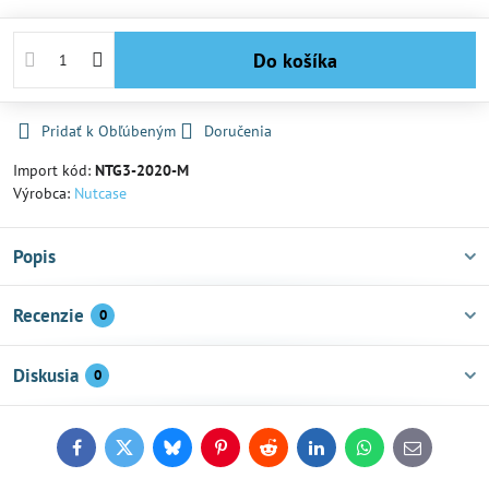
Do košíka
Pridať k Obľúbeným
Doručenia
Import kód:
NTG3-2020-M
Výrobca:
Nutcase
Popis
Recenzie
0
Diskusia
0
Facebook
Twitter
Bluesky
Pinterest
Reddit
LinkedIn
WhatsApp
E-
mail