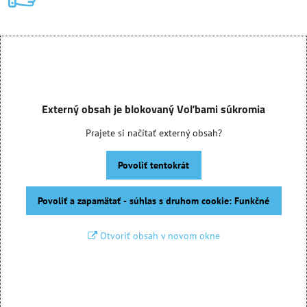
Externý obsah je blokovaný Voľbami súkromia
Prajete si načítať externý obsah?
Povoliť tentokrát
Povoliť a zapamätať - súhlas s druhom cookie: Funkčné
Otvoriť obsah v novom okne