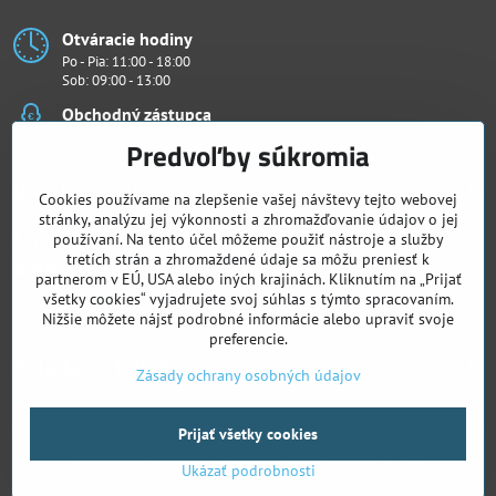
Otváracie hodiny
Po - Pia: 11:00 - 18:00
Sob: 09:00 - 13:00
Obchodný zástupca
Ján Penthor
Predvoľby súkromia
Všetko k nákupu
Cookies používame na zlepšenie vašej návštevy tejto webovej
stránky, analýzu jej výkonnosti a zhromažďovanie údajov o jej
Chcete vidieť naše novinky ako prví?
používaní. Na tento účel môžeme použiť nástroje a služby
Sledujte nás
tretích strán a zhromaždené údaje sa môžu preniesť k
partnerom v EÚ, USA alebo iných krajinách. Kliknutím na „Prijať
všetky cookies“ vyjadrujete svoj súhlas s týmto spracovaním.
Facebook
Instagram
Nižšie môžete nájsť podrobné informácie alebo upraviť svoje
preferencie.
Skladacie kolobežky
Zásady ochrany osobných údajov
©
2026
Copyright
Prijať všetky cookies
Predvoľby súkromia
Zásady ochrany osobných údajov
Ukázať podrobnosti
Vytvorené pomocou:
BiznisWeb.sk