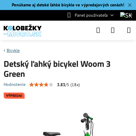
✕
Ponúkame aj detské ľahké bicykle vo výpredajových cenách!
Panel používateľa
Bicykle
Detský ľahký bicykel Woom 3
Green
Hodnotenie
3.83
/
5
(
18
x)
VÝPREDAJ