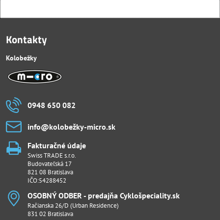
Kontakty
Kolobežky
0948 650 082
info​@kolobežky-micro​.sk
Fakturačné údaje
Swiss TRADE s.r.o.
Budovateľská 17
821 08 Bratislava
IČO:54288452
OSOBNÝ ODBER - predajňa Cyklošpeciality​.sk
Račianska 26/D (Urban Residence)
831 02 Bratislava