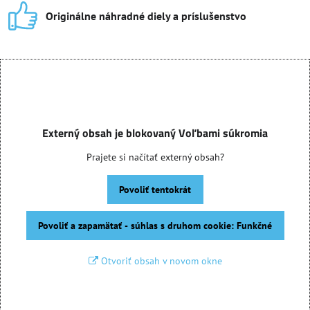
Originálne náhradné diely a príslušenstvo
Externý obsah je blokovaný Voľbami súkromia
Prajete si načítať externý obsah?
Povoliť tentokrát
Povoliť a zapamätať - súhlas s druhom cookie: Funkčné
Otvoriť obsah v novom okne