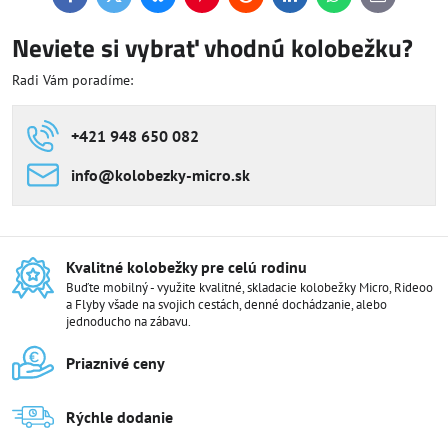
Facebook
Twitter
Bluesky
Pinterest
Reddit
LinkedIn
WhatsApp
E-
mail
Neviete si vybrať vhodnú kolobežku?
Radi Vám poradíme:
+421 948 650 082
info​@kolobezky-micro​.sk
Kvalitné kolobežky pre celú rodinu
Buďte mobilný - využite kvalitné, skladacie kolobežky Micro, Rideoo
a Flyby všade na svojich cestách, denné dochádzanie, alebo
jednoducho na zábavu.
Priaznivé ceny
Rýchle dodanie