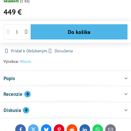
Skladom
(
5
ks)
449 €
Do košíka
Pridať k Obľúbeným
Doručenia
Výrobca:
Woom
Popis
Recenzie
0
Diskusia
0