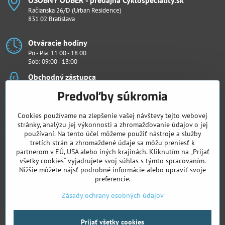
OSOBNÝ ODBER - predajňa Cyklošpeciality​.sk
Račianska 26/D (Urban Residence)
831 02 Bratislava
Otváracie hodiny
Po - Pia: 11:00 - 18:00
Sob: 09:00 - 13:00
Obchodný zástupca
Ján Penthor
Predvoľby súkromia
Všetko k nákupu
Cookies používame na zlepšenie vašej návštevy tejto webovej
stránky, analýzu jej výkonnosti a zhromažďovanie údajov o jej
Chcete vidieť naše novinky ako prví?
používaní. Na tento účel môžeme použiť nástroje a služby
Sledujte nás
tretích strán a zhromaždené údaje sa môžu preniesť k
partnerom v EÚ, USA alebo iných krajinách. Kliknutím na „Prijať
všetky cookies“ vyjadrujete svoj súhlas s týmto spracovaním.
Facebook
Instagram
Nižšie môžete nájsť podrobné informácie alebo upraviť svoje
preferencie.
Skladacie kolobežky
Zásady ochrany osobných údajov
Prijať všetky cookies
©
2026
Copyright