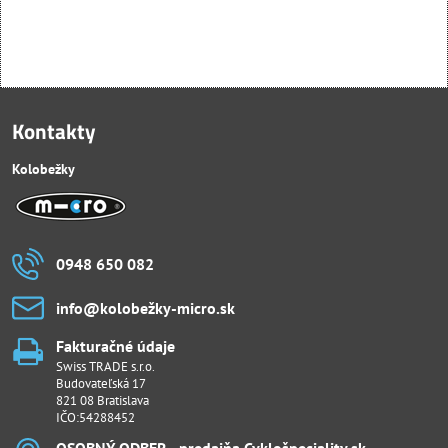
Kontakty
Kolobežky
0948 650 082
info​@kolobežky-micro​.sk
Fakturačné údaje
Swiss TRADE s.r.o.
Budovateľská 17
821 08 Bratislava
IČO:54288452