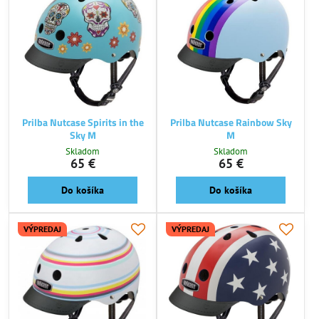
Prilba Nutcase Spirits in the
Prilba Nutcase Rainbow Sky
Sky M
M
Skladom
Skladom
65 €
65 €
Do košíka
Do košíka
VÝPREDAJ
VÝPREDAJ