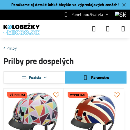
✕
Ponúkame aj detské ľahké bicykle vo výpredajových cenách!
Panel používateľa
Prilby
Prilby pre dospelých
Pozícia
Parametre
VÝPREDAJ
VÝPREDAJ