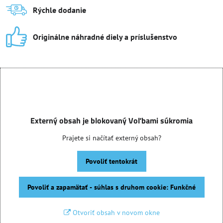
Rýchle dodanie
Originálne náhradné diely a príslušenstvo
Externý obsah je blokovaný Voľbami súkromia
Prajete si načítať externý obsah?
Povoliť tentokrát
Povoliť a zapamätať - súhlas s druhom cookie: Funkčné
Otvoriť obsah v novom okne