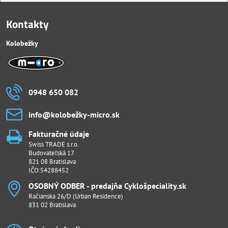
Kontakty
Kolobežky
0948 650 082
info​@kolobežky-micro​.sk
Fakturačné údaje
Swiss TRADE s.r.o.
Budovateľská 17
821 08 Bratislava
IČO:54288452
OSOBNÝ ODBER - predajňa Cyklošpeciality​.sk
Račianska 26/D (Urban Residence)
831 02 Bratislava