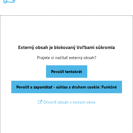
Externý obsah je blokovaný Voľbami súkromia
Prajete si načítať externý obsah?
Povoliť tentokrát
Povoliť a zapamätať - súhlas s druhom cookie: Funkčné
Otvoriť obsah v novom okne