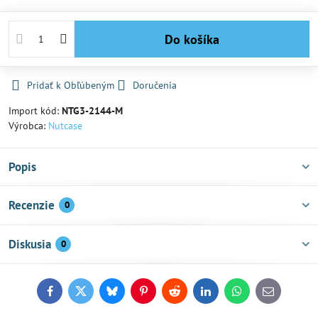
Do košíka
Pridať k Obľúbeným
Doručenia
Import kód:
NTG3-2144-M
Výrobca:
Nutcase
Popis
Recenzie
0
Diskusia
0
Facebook
Twitter
Bluesky
Pinterest
Reddit
LinkedIn
WhatsApp
E-
mail